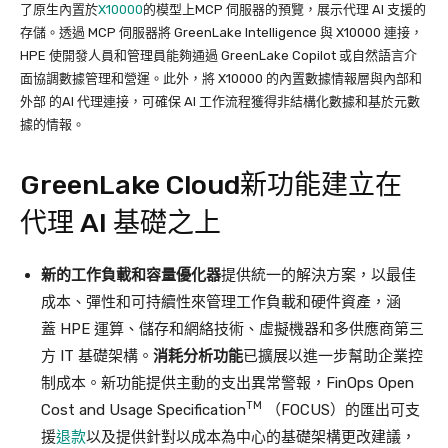
了原生內置於
X10000
的模型上MCP 伺服器的預覽，展示代理 AI 支援的
存儲。透過 MCP 伺服器將 GreenLake Intelligence 與 X10000 連接，
HPE 使開發人員和管理員能夠通過 GreenLake Copilot 或自然語言介
面協調數據管理和營運。此外，將 X10000 的內置數據情報層與內部和
外部 的AI 代理連接，可確保 AI 工作流程獲得非結構化數據和基於元數
據的情報。
GreenLake Cloud新功能建立在
代理 AI 基礎之上
新的工作負載和容量優化器
提供統一的解決方案，以最佳
成本、彈性和可持續性來管理工作負載和硬件資產，涵
蓋 HPE 運算、儲存和網絡技術、虛擬機器和多供應商第三
方 IT 基礎架構。
消耗分析功能
已擴展以進一步幫助企業控
制成本。新功能提供主動的支出異常警報，FinOps Open
TM
Cost and Usage Specification
（FOCUS）的匯出可支
援
退款
以及提供針對以成本為中心的基礎架構更改建議，