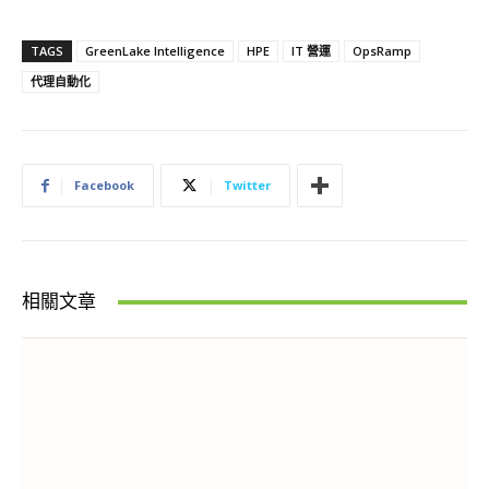
TAGS
GreenLake Intelligence
HPE
IT 營運
OpsRamp
代理自動化
Facebook
Twitter
相關文章