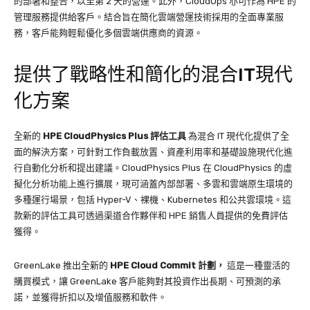
的部署和整合，以至第 2 天的營運。此外，CloudOps 亦可作為 HPE 的
管理服務提供給客戶。結合旨在簡化雲端營運技術採用的全面專業服
務，客戶能夠輕鬆優化多個雲端供應商的資源。
提供了戰略性和簡化的混合IT現代
化方案
全新的
HPE CloudPhysics Plus
評估工具
為混合 IT 現代化提供了全
面的解決方案，可針對工作負載放置、資產利用率和基礎設施現代化進
行自動化分析和提出建議。CloudPhysics Plus 在 CloudPhysics 的虛
擬化分析功能上進行擴展，現可涵蓋內部部署、多雲和雲端原生環境的
多種運行場景，包括 Hyper-V、裸機、Kubernetes 和公共雲環境。這
款新的評估工具可透過渠道合作夥伴和 HPE 銷售人員提供的免費評估
獲得。
GreenLake 推出全新的
HPE Cloud Commit
計劃，
這是一種靈活的
購買模式，讓 GreenLake 客戶能夠對其投資作出長期、可預測的承
諾，並獲得折扣以及增值服務和軟件。