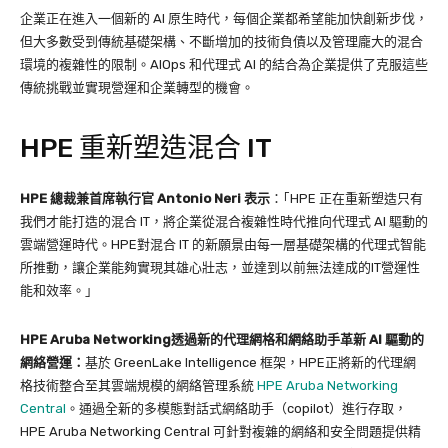
企業正在進入一個新的 AI 原生時代，每個企業都希望能加快創新步伐，
但大多數受到傳統基礎架構、不斷增加的技術負債以及管理龐大的混合
環境的複雜性的限制。AIOps 和代理式 AI 的結合為企業提供了克服這些
傳統挑戰並實現營運和企業轉型的機會。
HPE 重新塑造混合 IT
HPE
總裁兼首席執行官
Antonio Neri
表示
：｢HPE 正在重新塑造只有
我們才能打造的混合 IT，將企業從混合複雜性時代推向代理式 AI 驅動的
雲端營運時代。HPE對混合 IT 的新願景由每一層基礎架構的代理式智能
所推動，讓企業能夠實現其雄心壯志，並達到以前無法達成的IT營運性
能和效率。」
HPE Aruba Networking
透過新的代理網格和網絡助手革新
AI
驅動的
網絡營運：
基於 GreenLake Intelligence 框架，HPE正將新的代理網
格技術整合至其雲端規模的網絡管理系統
HPE Aruba Networking
Central
。通過全新的多模態對話式網絡助手（copilot）進行存取，
HPE Aruba Networking Central 可針對複雜的網絡和安全問題提供精