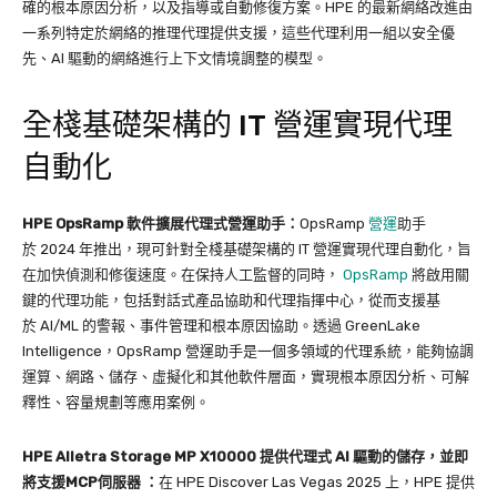
確的根本原因分析，以及指導或自動修復方案。HPE 的最新網絡改進由
一系列特定於網絡的推理代理提供支援，這些代理利用一組以安全優
先、AI 驅動的網絡進行上下文情境調整的模型。
全棧基礎架構的 IT 營運實現代理
自動化
HPE OpsRamp
軟件擴展代理式營運助手：
OpsRamp
營運
助手
於 2024 年推出，現可針對全棧基礎架構的 IT 營運實現代理自動化，旨
在加快偵測和修復速度。在保持人工監督的同時，
OpsRamp
將啟用關
鍵的代理功能，包括對話式產品協助和代理指揮中心，從而支援基
於 AI/ML 的警報、事件管理和根本原因協助。透過 GreenLake
Intelligence，OpsRamp 營運助手是一個多領域的代理系統，能夠協調
運算、網路、儲存、虛擬化和其他軟件層面，實現根本原因分析、可解
釋性、容量規劃等應用案例。
HPE Alletra Storage MP X10000
提供代理式
AI
驅動的儲存，並即
將支援
MCP
伺服器
：
在 HPE Discover Las Vegas 2025 上，HPE 提供