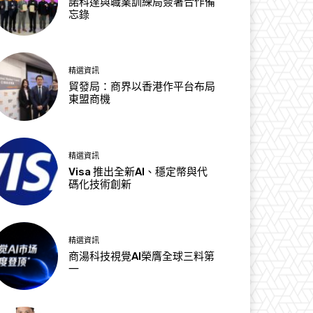
諾科達與職業訓練局簽署合作備
忘錄
精選資訊
貿發局：商界以香港作平台布局
東盟商機
精選資訊
Visa 推出全新AI、穩定幣與代
碼化技術創新
精選資訊
商湯科技視覺AI榮膺全球三料第
一