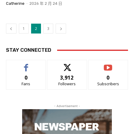
Catherine
-
2026 年 2 月 24 日
1
2
3
STAY CONNECTED
0
3,912
0
Fans
Followers
Subscribers
- Advertisement -