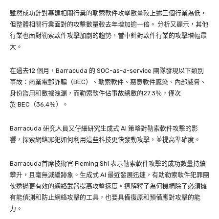
雖然成功針對基建相關行業的勒索軟件攻擊數量較上述三個行業為低，
但整體相關行業面對的攻擊數量較去年增加逾一倍。 分析又顯示，其他
行業也面對勒索軟件攻擊加劇的趨勢，當中針對軟件行業的攻擊增幅最
大。
在過去12 個月，Barracuda 的 SOC-as-a-service 團隊發現以下類別
事故：商業電郵詐騙（BEC）、勒索軟件、惡意軟件感染、內部威脅、
身份盜用和數據洩漏，而勒索軟件佔事故總數的27.3％，僅次
於 BEC（36.4％）。
Barracuda 研究人員又仔細研究生成式 AI 策略對勒索軟件攻擊的影
響，探索網絡罪犯如何利用這些科技更快發動攻擊，並提高準確度。
Barracuda首席技術官 Fleming Shi 表示勒索軟件攻擊的成功數量持續
攀升，且毫無減緩跡象。生成式 AI 最近發展迅速，有助勒索軟件犯罪團
伙透過更有效的網絡武器提高攻擊速度。這解釋了為何機構除了必須擁
有能偵測和防止網絡攻擊的工具，也要具備復原和預備應對攻擊的能
力。