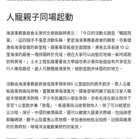
人寵親子同場起動
海濱事務委員會主席何文堯致辭時表示：「今日的活動主題是『暢踏西
東』，這四個字不僅是活動名稱，更是海濱事務委員會的願景，亦象徵
港島海濱發展的新里程。隨著東岸板道全面開放，港島北岸長達 13 公
里海濱的最後一塊拼圖終於完成。現在大家可以由堅尼地城一氣呵成跑
到筲箕灣。」土木工程拓展署署長方學誠亦表示東岸板道設有共享徑及
行人專用路徑，遊人可飽覽維港景色，絕對是跑步休閒的好地方。
活動由海濱事務委員會成員率領參與5 公里組別的跑手起步，眾人沿著
板道東西兩段奔馳，盡覽維港海濱風光。隨後登場的親子組及汪星人寵
組令現場更添熱鬧，不少市民攜同小朋友參與，亦有毛孩在飼主陪伴下
享受 1 公里跑步兼「放電」。板道東段沿途景致怡人，除了可以眺望近
尖沙咀、灣仔、中環的維港兩岸，還可以觀賞九龍東天際線，包括啟德
郵輪碼頭、獅子山及魔鬼山等地標，參加者紛紛駐足拍照，記錄與維港
的珍貴時刻，現場洋溢著歡樂熱烈的氣氛。