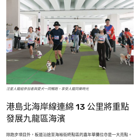
汪星人寵組參加者與愛犬一同暢跑，享受人寵同樂時光
港島北海岸線連綿 13 公里將重點
發展九龍區海濱
除跑步項目外，板道沿途至海裕街終點區的嘉年華攤位亦是一大亮點。