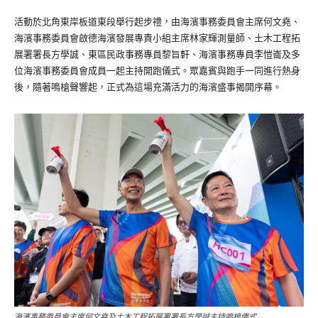
活動於北角東岸板道東段舉行起步禮，由海濱事務委員會主席何文堯、
海濱事務委員會啟德海濱發展專責小組主席林家輝測量師、土木工程拓
展署署長方學誠、東區民政事務專員黎旨軒、海濱事務專員李愷崙及多
位海濱事務委員會成員一起主持開跑儀式。眾嘉賓與跑手一同進行熱身
後，隨著鳴槍聲響起，正式為這場充滿活力的海濱盛事揭開序幕。
海濱事務委員會主席何文堯及土木工程拓展署署長方學誠主持鳴槍儀式