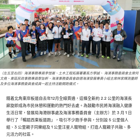
（左五至右四）海濱事務專員李愷崙、土木工程拓展署署長方學誠、 海濱事務委員會主席何
文堯、東區民政事務專員黎旨軒、海濱事務委員會啟德海濱發展專責小組主席林家輝測量師
及多位海濱事務委員會成員一起主持活動開跑儀式。
隨着北角東岸板道自去年12月全線貫通，這條全新約 2.2 公里的海濱長
廊旋即成為市民休憩和運動的熱門好去處。為鼓勵市民將海濱融入健康
生活日常，發展局海港辦事處及海濱事務委員會（主辦方）於 3 月 1 日
舉行了「暢踏西東板道跑」，吸引不少跑手參與，分別設 5 公里個人
組、3 公里親子同樂組及 1 公里汪星人寵物組，打造人寵親子共融、多
元活力的社區。