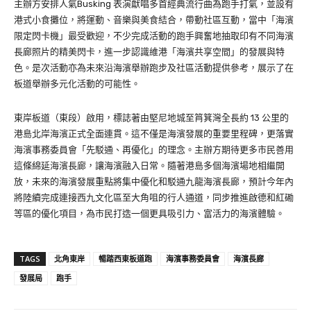
主辦方安排人氣Busking 表演獻唱多首經典流行曲為跑手打氣，並設有
港式小食攤位，將運動、音樂與美食結合，帶動社區互動，當中「海濱
限定閃卡機」最受歡迎，不少完成活動的跑手興奮地抽取印有不同海濱
長廊照片的精美閃卡，進一步認識維港「海濱共享空間」的發展與特
色。是次活動亦為未來沿海濱舉辦跑步及社區活動提供參考，展示了在
板道舉辦多元化活動的可能性。
東岸板道（東段）啟用，標誌著由堅尼地城至筲箕灣全長約 13 公里的
港島北岸海濱正式全面連貫。這不僅是海濱發展的重要里程碑，更落實
海濱事務委員會「先駁通、再優化」的理念。主辦方期待更多市民善用
這條綿延海濱長廊，讓海濱融入日常。隨著港島多個海濱場地相繼開
放，未來的海濱發展重點將集中優化和駁通九龍海濱長廊，預計今年內
將陸續完成連接西九文化區至大角咀的行人通道，同步推進啟德和紅磡
等區的優化項目，為市民打造一個更具吸引力、富活力的海濱體驗。
TAGS
北角東岸
暢踏西東板道跑
海濱事務委員會
海濱長廊
發展局
跑手