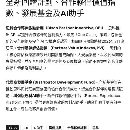
全新回贈計劃、合作夥伴價值指
數、發展基金及AI助手
思科合作夥伴激勵計劃（Cisco Partner Incentive, CPI）
– 思科推
出 CPI 以提升合作夥伴的盈利潛力，聚焦「One Cisco」策略，包括全
新的安全網絡及安全 AI 架構專業認證。相關限時激勵將於2026年7月底
屆滿。
合作夥伴評估指標 （Partner Value Indexes, PVI）
– 思科的
主核心評估框架將增設針對開發者或顧問、大規模架構，以及代理商的
專屬指標，並配合相應的學習路徑及發展機會，協助不同類型的合作夥
伴提升價值及盈利能力。
代理商發展基金 (Distributor Development Fund)
– 全新基金旨在
推動思科與代理商更緊密的協作合作與成功，聚焦合作夥伴的增長與賦
能。
增強版思科AI助手
– 為合作夥伴體驗平台（Partner Experience
Platform, PXP）提供更直觀高效的思科AI助手，助合作夥伴更有效率
地工作，專注為客戶創造價值。
TAGS
360
AI助手
價值指數
合作夥伴計劃
思科