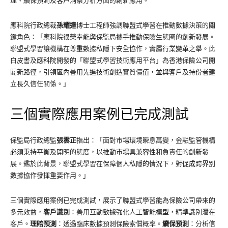
理、續保預測及客戶洞察分析方面的創新應用。
應科院行政總裁
孫耀達
博士工程師強調聯盟式學習在推動數據決策的關
鍵角色：「應科院很榮幸能與保監局攜手推動保險生態圈的創新發展。
聯盟式學習讓機構在尊重數據私隱下安全協作，實屬行業變革之舉。此
白皮書及應科院開發的「聯盟式學習技術應用平台」為香港保險公司開
闢新路徑，引領區內善用先進技術創造實質價值，並與客戶及持份者建
立長久信任關係。」
三個實際應用案例已完成測試
保監局行政總監
張雲正
指出：「面對市場環境瞬息萬變，金融監管機構
必須秉持平衡及開明的態度，以推動市場具兼容性和負責任的創新發
展。鑑於此背景，聯盟式學習在保障個人私隱的情況下，對促成跨界別
數據協作發揮重要作用。」
三個實際應用案例已完成測試，展示了聯盟式學習能為保險公司帶來的
多元效益，
客戶識別
：善用互動數據強化人工智能模型，精準識別潛在
客戶。
理賠預測
：透過臨床數據預測保險索償概率。
續保預測
：分析信