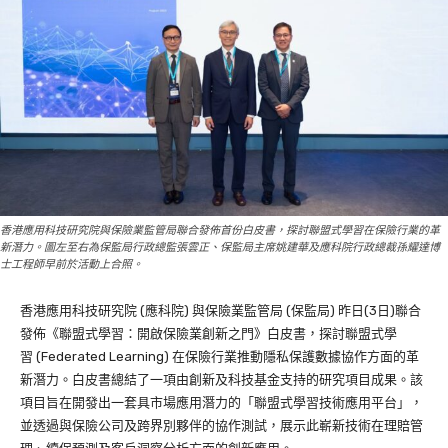
香港應用科技研究院與保險業監管局聯合發佈首份白皮書，探討聯盟式學習在保險行業的革
新潛力。圖左至右為保監局行政總監張雲正、保監局主席姚建華及應科院行政總裁孫耀達博
士工程師早前於活動上合照。
香港應用科技研究院 (應科院) 與保險業監管局 (保監局) 昨日(3日)聯合
發佈《聯盟式學習：開啟保險業創新之門》白皮書，探討聯盟式學
習 (Federated Learning) 在保險行業推動隱私保護數據協作方面的革
新潛力。白皮書總結了一項由創新及科技基金支持的研究項目成果。該
項目旨在開發出一套具市場應用潛力的「聯盟式學習技術應用平台」，
並透過與保險公司及跨界別夥伴的協作測試，展示此嶄新技術在理賠管