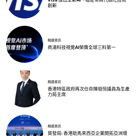
Visa 推出全新AI、穩定幣與代碼化技術
創新
精選資訊
商湯科技視覺AI榮膺全球三料第一
精選資訊
香港特區政府再次任命陳祖恒議員為生產
力局主席
精選資訊
貿發局: 香港助馬來西亞企業開拓亞洲增