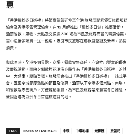
惠
「香港繽紛冬日巡禮」將節慶氣氛延伸至全港!旅發局聯乘優質旅遊服務
協會及香港零售管理協會，在 12 月起推出「繽紛冬日賞」推廣活動，
涵蓋餐飲、購物、景點及交通逾 300 項為市民及旅客而設的精選優惠，
當中包括多項買一送一優惠，吸引市民旅客在港歡度聖誕及新年，熱情
消費。
與此同時，全港多個景點、商場，餐飲零售商戶，亦會推出豐富的優惠
及慶祝活動。而除夕倒數煙花滙演亦將作為「香港繽紛冬日巡禮」的其
中一大盛事，壓軸登場。旅發局會推出「香港繽紛冬日巡禮」一站式平
台，匯集全城節慶熱點的節目及優惠，涵蓋以下全港多個景點、商場，
和餐飲及零售商戶，方便輕鬆瀏覽，為市民及旅客帶來豐富冬日體驗 ，
鞏固香港為亞洲冬日首選旅遊目的地。
TAGS
Noëlia at LANDMARK
中環
中環地標
光影匯
旅發局