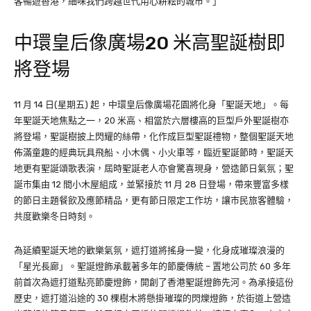
客暢遊香港，細味我們跨越世代用心耕耘的城市。」
中環皇后像廣場20 米高聖誕樹即
將登場
11 月 14 日(星期五) 起，中環皇后像廣場花園將化身「聖誕天地」。每
年聖誕天地焦點之一，20 米高、相當於六層樓高的巨型戶外聖誕樹亦
將登場，聖誕樹披上閃耀的絲帶，化作成巨型聖誕禮物，整個聖誕天地
佈滿童趣的經典玩具飛船、小木偶、小火車等，臨近聖誕節時，聖誕天
地更有聖誕頌歌表演，屆時聖誕老人亦會驚喜現身，營造節日氣氛；聖
誕市集由 12 間小木屋組成，並緊接於 11 月 28 日登場，帶來豐富多樣
的節日主題餐飲及應節精品，更有節日限定工作坊，讓市民旅客體驗，
共度歡樂冬日時刻。
為延續聖誕天地的歡樂氣氛，遮打道將搖身一變，化身成璀璨浪漫的
「星光長廊」。聖誕燈飾承載著多年的節慶傳統 – 置地公司於 60 多年
前首次為遮打道點亮節慶燈飾，開創了香港聖誕燈飾先河。為承接這份
歷史，遮打道沿途的 30 棵樹木將懸掛璀璨的閃爍燈飾，於街道上營造