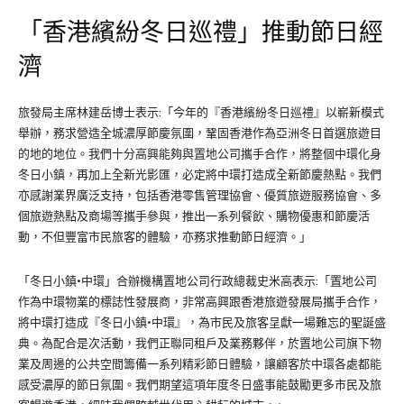
「香港繽紛冬日巡禮」推動節日經
濟
旅發局主席林建岳博士表示:「今年的『香港繽紛冬日巡禮』以嶄新模式
舉辦，務求營造全城濃厚節慶氛圍，鞏固香港作為亞洲冬日首選旅遊目
的地的地位。我們十分高興能夠與置地公司攜手合作，將整個中環化身
冬日小鎮，再加上全新光影匯，必定將中環打造成全新節慶熱點。我們
亦感謝業界廣泛支持，包括香港零售管理協會、優質旅遊服務協會、多
個旅遊熱點及商場等攜手參與，推出一系列餐飲、購物優惠和節慶活
動，不但豐富市民旅客的體驗，亦務求推動節日經濟。」
「冬日小鎮·中環」合辦機構置地公司行政總裁史米高表示:「置地公司
作為中環物業的標誌性發展商，非常高興跟香港旅遊發展局攜手合作，
將中環打造成『冬日小鎮·中環』，為市民及旅客呈獻一場難忘的聖誕盛
典。為配合是次活動，我們正聯同租戶及業務夥伴，於置地公司旗下物
業及周邊的公共空間籌備一系列精彩節日體驗，讓顧客於中環各處都能
感受濃厚的節日氛圍。我們期望這項年度冬日盛事能鼓勵更多市民及旅