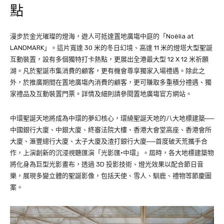
點
漫步於金光璀璨的燈海，遊人可抵達置地廣塲中庭的「Noëlia at
LANDMARK」。這片寬達 30 米的冬日幻境、高達 11 米的燈塔大型聖誕
互動裝置，設有多個獨特打卡熱點，更展出全港最大型 12 X 12 米祈願
湖。凡於聖誕市集消費的顧客，更有機會尊享獨家入場禮遇。除此之
外，於推廣期間在置地廣塲內消費的顧客，更可賺取多重積分禮遇、獨
家禮品及互動裝置門票。詳情及細則請參閱置地廣塲官方網站。
中環聖誕天地將成為中環的夢幻核心，環繞聖誕天地的八大地標建築──
中國銀行大廈、中銀大廈、終審法院大樓、香港大會堂高座、香港會所
大廈、滙豐總行大廈、太子大廈及渣打銀行大廈──首度破天荒攜手合
作，上演創新的沉浸視聽匯演「光影匯·中環」。屆時，各大地標建築物
將化身為巨型光影畫布，透過 3D 投影技術、燈光效果以配合節日音
樂，展現多變立體的聖誕影像，包括天使、雪人、馴鹿、禮物等節慶圖
案。