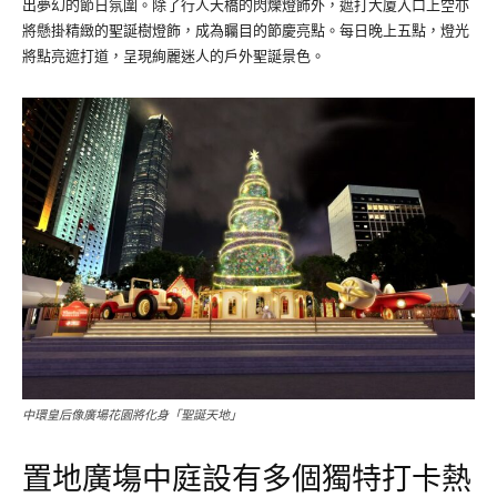
出夢幻的節日氛圍。除了行人天橋的閃爍燈飾外，遮打大廈入口上空亦
將懸掛精緻的聖誕樹燈飾，成為矚目的節慶亮點。每日晚上五點，燈光
將點亮遮打道，呈現絢麗迷人的戶外聖誕景色。
中環皇后像廣場花園將化身「聖誕天地」
置地廣塲中庭設有多個獨特打卡熱