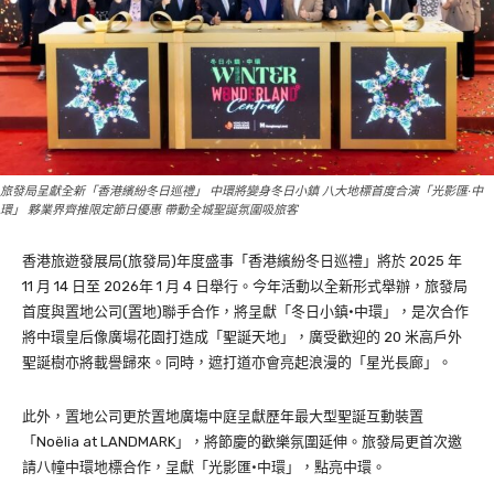
旅發局呈獻全新「香港繽紛冬日巡禮」 中環將變身冬日小鎮 八大地標首度合演「光影匯·中
環」 夥業界齊推限定節日優惠 帶動全城聖誕氛圍吸旅客
香港旅遊發展局(旅發局)年度盛事「香港繽紛冬日巡禮」將於 2025 年
11 月 14 日至 2026年 1 月 4 日舉行。今年活動以全新形式舉辦，旅發局
首度與置地公司(置地)聯手合作，將呈獻「冬日小鎮·中環」，是次合作
將中環皇后像廣場花園打造成「聖誕天地」，廣受歡迎的 20 米高戶外
聖誕樹亦將載譽歸來。同時，遮打道亦會亮起浪漫的「星光長廊」。
此外，置地公司更於置地廣塲中庭呈獻歷年最大型聖誕互動裝置
「Noëlia at LANDMARK」，將節慶的歡樂氛圍延伸。旅發局更首次邀
請八幢中環地標合作，呈獻「光影匯·中環」，點亮中環。