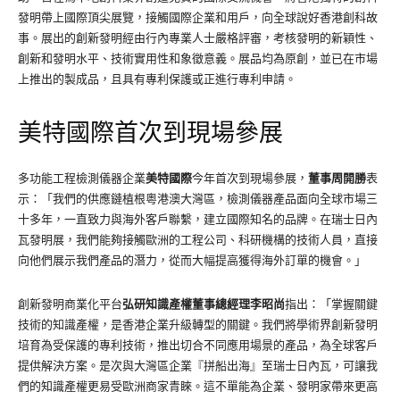
發明帶上國際頂尖展覽，接觸國際企業和用戶，向全球說好香港創科故
事。展出的創新發明經由行內專業人士嚴格評審，考核發明的新穎性、
創新和發明水平、技術實用性和象徵意義。展品均為原創，並已在市場
上推出的製成品，且具有專利保護或正進行專利申請。
美特國際首次到現場參展
多功能工程檢測儀器企業
美特國際
今年首次到現場參展，
董事周開勝
表
示：「我們的供應鏈植根粵港澳大灣區，檢測儀器產品面向全球市場三
十多年，一直致力與海外客戶聯繫，建立國際知名的品牌。在瑞士日內
瓦發明展，我們能夠接觸歐洲的工程公司、科研機構的技術人員，直接
向他們展示我們產品的潛力，從而大幅提高獲得海外訂單的機會。」
創新發明商業化平台
弘研知識產權董事總經理李昭尚
指出：「掌握關鍵
技術的知識產權，是香港企業升級轉型的關鍵。我們將學術界創新發明
培育為受保護的專利技術，推出切合不同應用場景的產品，為全球客戶
提供解決方案。是次與大灣區企業『拼船出海』至瑞士日內瓦，可讓我
們的知識產權更易受歐洲商家青睞。這不單能為企業、發明家帶來更高