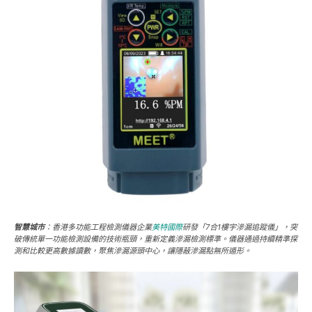
智慧城市
：香港多功能工程檢測儀器企業
美特國際
研發「7合1樓宇滲漏追蹤儀」，突
破傳統單一功能檢測設備的技術瓶頸，重新定義滲漏檢測標準。儀器通過持續精準探
測和比較更高數據讀數，聚焦滲漏源頭中心，讓隱蔽滲漏點無所遁形。