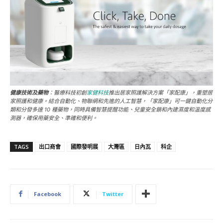
健康技術及藥物
：醫療科技初創
家健科技
推出居家照護解決方案「家配康」，重塑居
家照護和健康。結合自動化、物聯網和先進的人工智慧，「家配康」可一鍵自動化分
類和分發多達 10 種藥物，同時具備智慧提醒功能、兒童安全鎖和內建濕度和溫度感
測器，確保用藥安全、準確和便利。
TAGS
出口商會
國際發明展
大灣區
日內瓦
科企
Facebook
Twitter