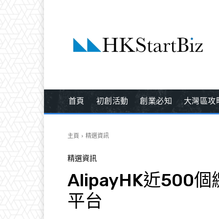
首頁
初創活動
創業必知
大灣區攻
主頁
精選資訊
精選資訊
AlipayHK近5
平台