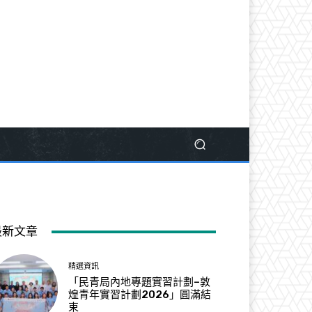
最新文章
精選資訊
「民青局內地專題實習計劃–敦
煌青年實習計劃2026」圓滿結
束