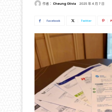
作者：
Cheung Olivia
2025 年 4 月 7 日
Facebook
Twitter
P