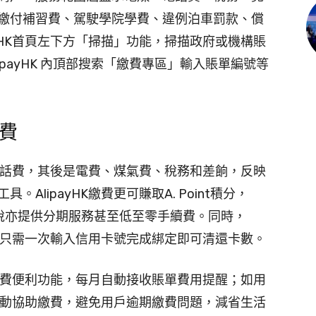
繳付補習費、駕駛學院學費、違例泊車罰款、償
ayHK首頁左下方「掃描」功能，掃描政府或機構賬
payHK 內頂部搜索「繳費專區」輸入賬單編號等
話費
繳付電話費，其後是電費、煤氣費、稅務和差餉，反映
lipayHK繳費更可賺取A. Point積分，
如交稅亦提供分期服務甚至低至零手續費。同時，
，用戶只需一次輸入信用卡號完成綁定即可清還卡數。
自動繳費便利功能，每月自動接收賬單費用提醒；如用
亦會自動協助繳費，避免用戶逾期繳費問題，減省生活