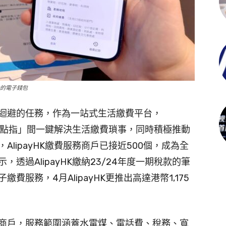
全的電子錢包
迴避的任務，作為一站式生活繳費平台，
市民「點指」間一鍵解決生活繳費瑣事，同時積極推動
lipayHK繳費服務商戶已接近500個，成為全
透過AlipayHK繳納23/24年度一期稅款的筆
費服務，4月AlipayHK更推出高達港幣1,175
費服務商戶，服務範圍涵蓋水電煤、電話費、稅務、寬