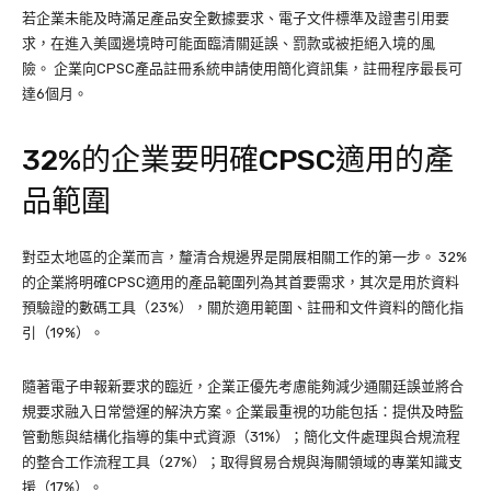
若企業未能及時滿足產品安全數據要求、電子文件標準及證書引用要
求，在進入美國邊境時可能面臨清關延誤、罰款或被拒絕入境的風
險。 企業向CPSC產品註冊系統申請使用簡化資訊集，註冊程序最長可
達6個月。
32%的企業要明確CPSC適用的產
品範圍
對亞太地區的企業而言，釐清合規邊界是開展相關工作的第一步。 32%
的企業將明確CPSC適用的產品範圍列為其首要需求，其次是用於資料
預驗證的數碼工具（23%），關於適用範圍、註冊和文件資料的簡化指
引（19%）。
隨著電子申報新要求的臨近，企業正優先考慮能夠減少通關廷誤並將合
規要求融入日常營運的解決方案。企業最重視的功能包括：提供及時監
管動態與結構化指導的集中式資源（31%）；簡化文件處理與合規流程
的整合工作流程工具（27%）；取得貿易合規與海關領域的專業知識支
援（17%）。