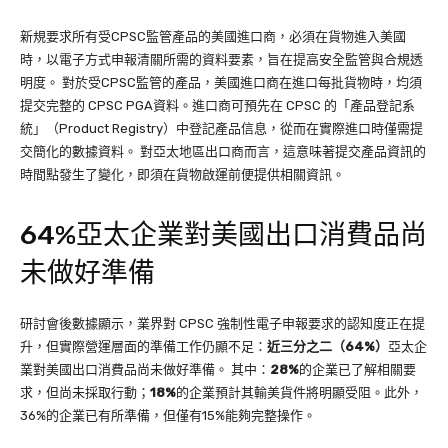
新規要求所有受CPSC監管產品的美國進口商，必須在貨物進入美國
時，以電子方式申報清關所需的資料要素，旨在提高安全監管與合規透
明度。 對於受CPSC監管的產品，美國進口商在進口每批貨物時，均須
提交完整的 CPSC PGA資料。進口商可預先在 CPSC 的「產品登記系
統」（Product Registry）中登記產品信息，從而在實際進口時僅需提
交簡化的數據資料。 對亞太地區出口商而言，這意味著提交產品資訊的
時間點發生了變化，即須在貨物啟運前便提供相關資訊。
64%亞太企業對美國出口消費品尚
未做好準備
研討會後數據顯示，業界對 CPSC 強制性電子申報要求的認知度正在提
升，但實際營運層面的準備工作仍顯不足：
近三分之二（64%）
亞太企
業對美國出口消費品尚未做好準備。 其中：
28%
的企業已了解相關要
求，但尚未採取行動；
18%
的企業預計其輸美貨件將明顯受阻。此外，
36%的企業已有所準備，但僅有15%能夠完整操作。