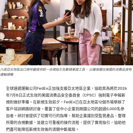
六成亞太地區出口商呼籲提供統一合規指引及數碼單證工具， 以確保運往美國的消費品貨物
運輸順暢
全球速遞運輸公司FedEx正加強支援亞太地區企業，協助其為將於2026
年7月8日正式生效的美國消費品安全委員會（CPSC）強制電子申報新
規則做好準備。在新規生效前夕，FedEx已在亞太地區12個市場舉辦了
客戶培訓網路研討會，覆蓋了從中小企業到跨國公司的超過5,000名參
加者。研討會提供了切實可行的指導，幫助企業識別受監管產品、整理
所需的合規數據，並建立可重複的操作流程，提供了實用指引，協助他
們盡可能降低新規生效後的清關中斷風險。