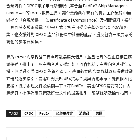
合規流程：CPSC電子申報功能現已整合至 FedEx™ Ship Manager、
FedEx API等FedEx數碼工具，讓企業能夠在現有的貨運工作流程中無
縫提交「合規證書」（Certificate of Compliance）及相關資料。這些
工具同時支援兩種電子申報方式：客戶可提交完整的CPSC PGA資料
集，也支援針對 CPSC 產品註冊庫中註冊的產品，提交包含三項要素的
簡化的參考資料集。
鑒於 CPSC的產品註冊程序可能長達六個月，並且七月的截止日期正逐
漸接近，推出了一項主動客戶支援計劃，內容包括：主動向客戶提供支
援，協助識別受 CPSC 監管的產品、整理必要的合規資料以及提供啟動
註冊的逐步指引。為客戶對接FedEx貿易合規與清關專家，提供個人化
支援，協助處理文件及清關事宜。在FedEx「美國CPSC監管商品」專
題網頁，提供海關政策及所需文件的最新指引、服務說明及操作指南。
TAGS
CPSC
FedEx
安全委員會
消費品
美國