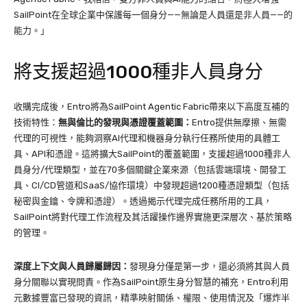
SailPoint在全球企業中保護每一個身分——無論是人員還是非人員——的
能力。」
將支援超過1000種非人員身分
收購完成後，Entro將為SailPoint Agentic Fabric帶來以下高度互補的
技術特性：
無與倫比的發現與憑證覆蓋範圍：
Entro提供無摩擦、無需
代理的可視性，能夠洞察AI代理和機器身分執行任務所使用的具體工
具、API和憑證。這將擴大SailPoint的覆蓋範圍，支援超過1000種非人
員身分/代理類型，並在70多個關鍵企業來源（包括雲端環境、開發工
具、CI/CD管道和SaaS/協作環境）中發現超過1200種憑證類型（包括
秘密與金鑰、令牌和憑證）。透過揭示代理完成任務所用的工具，
SailPoint將對代理工作流程及其活躍操作邊界實施更深層次、基於策略
的管理。
深度上下文與人員歸屬歸因：
發現身分僅是第一步，還必須將其與人員
身分關聯以實現問責。作為SailPoint原生身分智慧的補充，Entro利用
元數據豐富已發現的資訊，精準映射關係、權限、使用情況及「爆炸半