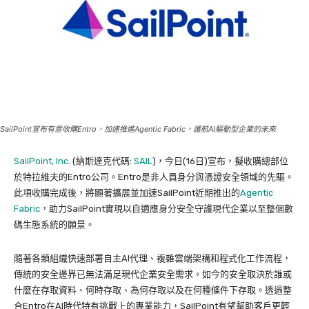
SailPoint宣布有意收購Entro，加速推進Agentic Fabric，護航AI驅動型企業的未來
SailPoint, Inc
. (納斯達克代碼:
SAIL
)，今日(16日)宣布，擬收購總部位
於特拉維夫的Entro公司。Entro是非人員身分與憑證安全領域的先驅。
此項收購完成後，將顯著擴展並加速SailPoint近期推出的
Agentic
Fabric
，助力SailPoint實現以自適應身分安全守護現代企業以至整個數
碼生態系統的願景。
隨著各類組織快速部署自主AI代理、複雜雲端架構和程式化工作流程，
傳統的安全邊界已無法滿足現代企業安全需求。如今的安全取決於誰或
什麼在存取資料、何時存取、為何存取以及在何種條件下存取。透過整
合Entro在AI時代特有挑戰上的專業能力，SailPoint有望幫助客戶更輕