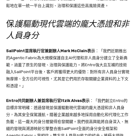
鬆地在單一統一平台上識別、治理和保護這些高風險資產。
保
護驅動現代雲端的龐大憑證和非
人員身分
SailPoint
首席執行官兼創辦人
Mark McClain
表示
：「我們近期推出
的Agentic Fabric為大規模保護自主AI代理和非人員身分建立了全新典
範，涵蓋了原生的發現、治理與保護能力。將Entro強大且互補的技術
融入SailPoint平台後，客戶將獲得更大的優勢：對所有非人員身分實現
無摩擦、全方位的可視性，尤其是它們用於存取關鍵企業資料的上下文
和憑證。」
Entro
共同創辦人兼首席執行官
Itzik Alvas
表示
：「我們創立Entro的
目標非常明確：透過發現並保護驅動現代雲端的龐大憑證和非人員身
分，為其安全保駕護航。隨著企業越來越多地採用自動化和代理化工作
負載，這一龐大的身分層變得愈發關鍵。我們很高興能將自身深入、無
縫的發現與溯源映射引擎整合進SailPoint全面的身分安全框架和
Agentic Fabric。我相信，雙方非人員與AI能力的結合，將極大增強