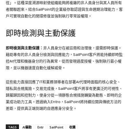
徑」。這種深度溯源映射使組織能夠將複雜的非人員身分與其人員所有
者關聯起來。結合SailPoint的企業級存取認證與生命週期治理能力，客
戶可實現自動化的閉環修復並強制執行零常設權限。
即時檢測與主動保護
即時檢測與主動保護：
非人員身分在被註冊和治理後，還需即時保護。
藉助專有的非人員身分檢測與回應能力，SailPoint客戶將能持續即時監
控AI代理和機器身分的行為異常，從而發現過度授權、強制執行最小權
限，並以機器速度自動化緩解威脅。
這些能力直接回應了IT和業務領導者在部署AI代理時面臨的核心安全、
隱私與合規風險。交易完成後，SailPoint客戶將享有更廣泛的可視性、
歸屬歸因和控制力，使身分從一項靜態合規措施轉變為動態、即時的企
業成功助力工具。透過納入Entro，SailPoint將持續拉開與傳統方法的
差距，提供真正端到端的自適應身分安全。
TAGS
AI驅動
Entr
SailPoint
收購