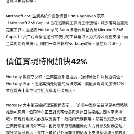
業務時更有把握。
Microsoft 365 生態系統企業副總裁 Srini Raghavan 表示：
「Microsoft 365 Copilot 旨在協助員工保持工作流暢，減少阻礙並高效
完成工作。透過將 Workday 的 Sana 自助代理整合至 Microsoft 365
Copilot，員工可直接透過日常使用的工具獲取人力資源及財務支援，而
企業則能夠繼續沿用他們一直信賴的Workday政策、管控及治理。」
價值實現時間加快42%
Workday 數據亦反映，企業重視部署速度、操作簡易性及長遠價值。
Workday 表示，透過其預先配置的解決方案，價值實現時間加快42%，
並在過去十年中保持近九成客戶滿意度。
Workday 大中華區總經理湛致遠表示：「許多中型企業希望更有策略地
推動AI應用，但同時亦正面對業務增長與營運日益複雜之間的平衡挑
戰，而現有系統未必足以支援下一階段的業務擴展。隨著香港及大灣區
企業持續拓展海外市場，他們愈來愈需要能簡化人力資源及財務營運、
提升營運可視度，並在不增加額外複雜性的情況下支持長遠增長的技術