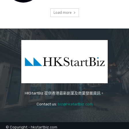
Load more
HKStartBiz 提供香港最新創業及商業發展資訊。
Contact us:
biz@hkstartbiz.com
© Copyright - hkstartbiz.com