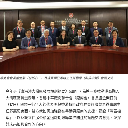
廠商會會長盧金榮（前排右三）及成員與駐粵辦主任蘇惠思（前排中間）會面交流
今年是《粵港澳大灣區發展規劃綱要》5周年，為進一步推動港商融入
大灣區高質量發展，香港中華廠商聯合會（廠商會）會長盧金榮日前
（17日）率領一行14人的代表團與香港特區政府駐粵經濟貿易辦事處主
任蘇惠思會面，雙方就如何加強對在粵港資廠商的支援、建設「灣區標
準」，以及設立住房公積金追繳期限等業界關注的議題交流意見，並探
討未來加強合作的方向。