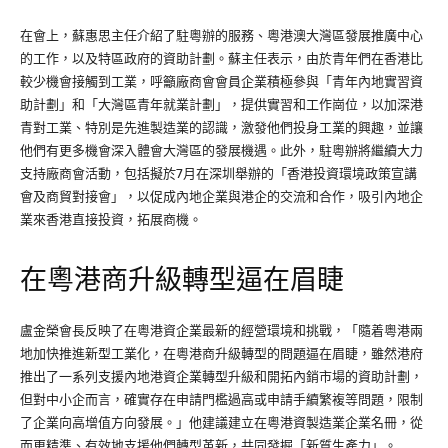
在會上，蘇惠思主任介紹了駐粵辦的服務、粵港澳大灣區發展推廣中心
的工作，以及特區政府的資助計劃。蘇主任表示，由於青年們在香港比
較少機會接觸到工業，呼籲廠商會會員企業積極參與「青年內地實習資
助計劃」和「大灣區青年就業計劃」，提供實習和工作崗位，以加深港
青對工業、特別是先進製造業的認識，激發他們投身工業的興趣，並讓
他們有更多機會深入體會大灣區的發展機遇。此外，駐粵辦將繼續大力
支持廠商會活動，包括擬於7月在深圳舉辦的「香港投資環境政策宣講
會及商貿對接會」，以促成內地企業與港企的交流和合作，吸引內地企
業來香港直接投資，拓展商機。
在粵港商升級轉型逼在眉睫
盧金榮會長反映了在粵港資企業最新的經營環境和挑戰，「隨着粵港兩
地加快推進新型工業化，在粵港商升級轉型的問題逼在眉睫，雖然港府
推出了一系列支援內地港資企業轉型升級和開拓內銷市場的資助計劃，
但對中小企而言，確實存在申請門檻過高或申請手續繁複等問題，限制
了企業向高增值方向發展。」他建議建立在粵港資製造業企業名冊，從
而更精準、有效地支援他們轉型革新，共同發掘「新質生產力」。