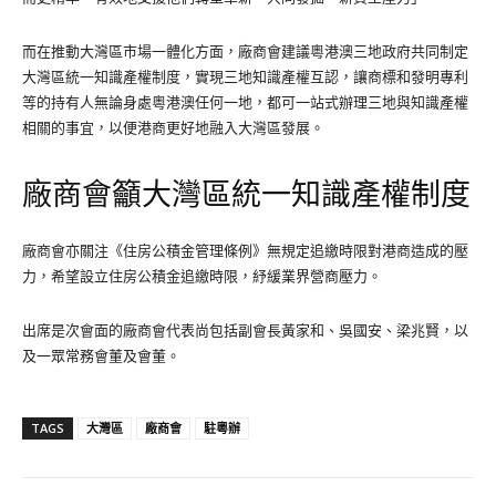
而在推動大灣區市場一體化方面，廠商會建議粵港澳三地政府共同制定
大灣區統一知識產權制度，實現三地知識產權互認，讓商標和發明專利
等的持有人無論身處粵港澳任何一地，都可一站式辦理三地與知識產權
相關的事宜，以便港商更好地融入大灣區發展。
廠商會籲大灣區統一知識產權制度
廠商會亦關注《住房公積金管理條例》無規定追繳時限對港商造成的壓
力，希望設立住房公積金追繳時限，紓緩業界營商壓力。
出席是次會面的廠商會代表尚包括副會長黃家和、吳國安、梁兆賢，以
及一眾常務會董及會董。
TAGS
大灣區
廠商會
駐粵辦