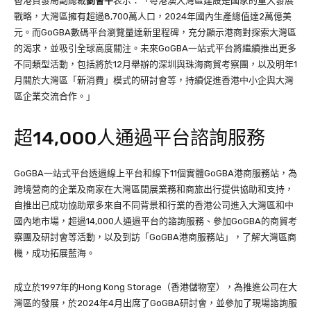
香港貿發局副總裁
劉會平
表示：「粵港澳大灣區建設是國家的重大發展
戰略，大灣區擁有超過8,700萬人口，2024年國內生產總值達2萬億美
元。而GoGBA數碼平台瀏覽量達新里程碑，充分顯示港商對探索大灣區
的渴求，並吸引全球高度關注。未來GoGBA一站式平台將繼續推出更多
不同類型活動，包括將於12月舉辦的深圳與珠海商貿考察團，以及明年1
月關於大灣區「新消費」模式的研討會等，持續促進香港中小企與大灣
區企業交流合作。」
超14,000人通過平台諮詢服務
GoGBA一站式平台透過線上平台和線下11個實體GoGBA港商服務站，為
跨境營商的企業及商家在大灣區開展業務和商旅出行提供協助和支持，
自推出已成功協助眾多來自不同背景和行業的香港公司進入大灣區和中
國內地市場，超過14,000人通過平台的諮詢服務、參加GoGBA的商貿考
察團及研討會等活動，以及到訪「GoGBA港商服務站」，了解大灣區商
機，成功拓展藍海。
成立於1997年的Hong Kong Storage（香港儲物室），為推進公司在大
灣區的發展，於2024年4月出席了GoGBA研討會，並參加了現場諮詢服