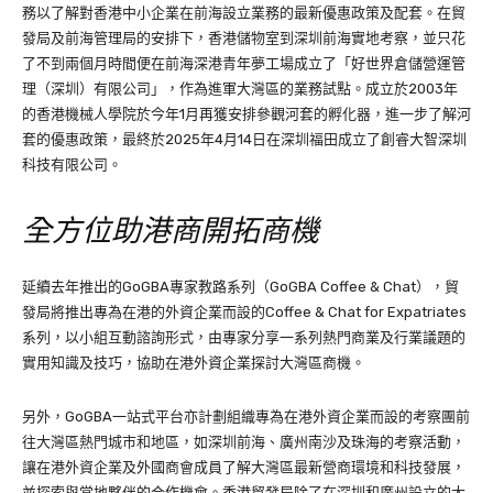
務以了解對香港中小企業在前海設立業務的最新優惠政策及配套。在貿
發局及前海管理局的安排下，香港儲物室到深圳前海實地考察，並只花
了不到兩個月時間便在前海深港青年夢工場成立了「好世界倉儲營運管
理（深圳）有限公司」，作為進軍大灣區的業務試點。成立於2003年
的香港機械人學院於今年1月再獲安排參觀河套的孵化器，進一步了解河
套的優惠政策，最終於2025年4月14日在深圳福田成立了創睿大智深圳
科技有限公司。
全方位助港商開拓商機
延續去年推出的GoGBA專家教路系列（GoGBA Coffee & Chat），貿
發局將推出專為在港的外資企業而設的Coffee & Chat for Expatriates
系列，以小組互動諮詢形式，由專家分享一系列熱門商業及行業議題的
實用知識及技巧，協助在港外資企業探討大灣區商機。
另外，GoGBA一站式平台亦計劃組織專為在港外資企業而設的考察團前
往大灣區熱門城市和地區，如深圳前海、廣州南沙及珠海的考察活動，
讓在港外資企業及外國商會成員了解大灣區最新營商環境和科技發展，
並探索與當地夥伴的合作機會。香港貿發局除了在深圳和廣州設立的大