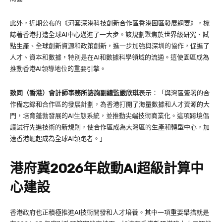
此外，近期公布的《河套深港科技創新合作區香港園區發展綱要》，標
誌著香港打造全球AI中心邁進了一大步。該規劃聚焦於世界級研究、試
點生產、全球創新資源和政策創新，進一步加強與深圳的協作，促進了
人才、資本和數據，特別是在AI和數據科學領域的流通。這使園區成為
推動香港AI領導地位的重要引擎。
致同（香港）會計師事務所諮詢副總監嚴欣琪
表示：「與灣區簽署的合
作備忘錄和合作區的發展計劃，為香港打開了海量數據和人才資源的大
門，培育蓬勃發展的AI生態系統，並推動尖端技術商業化。這項跨境倡
議試行先進技術的新規則，使合作區成為大灣區的生產和轉型中心，加
速香港崛起成為全球AI領跑者。」
港府冀2026年啟動AI超級計算中
心建設
香港政府也正積極推進AI技術開發和人才培養。其中一項重要舉措就是