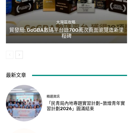
大灣區攻略
貿發局: GoGBA數碼平台錄700萬次頁面瀏覽造新里
程碑
最新文章
精選資訊
「民青局內地專題實習計劃–敦煌青年實
習計劃2026」圓滿結束