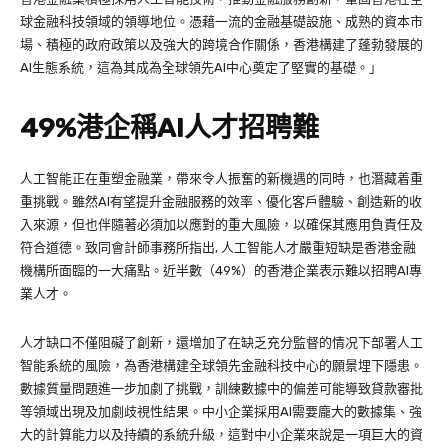
球金融科技領域的領導地位。憑藉一流的金融基礎設施、成熟的資本市
場、積極的政府政策以及強大的跨境合作關係，香港構建了蓬勃發展的
AI生態系統，這為其成為全球領先AI中心奠定了堅實的基礎。」
49%港企稱AI人才招聘難
人工智能正在重塑金融業，帶來令人振奮的新機遇的同時，也潛藏着重
重挑戰。雖然AI有望提升金融服務的效率、優化客戶體驗、創造新的收
入來源，但也伴隨著必須加以應對的重大風險，以確保其應用負責任及
符合道德。致同會計師事務所指出, 人工智能人才嚴重短缺是香港金融
機構所面臨的一大痛點。近半數（49%）的香港企業表示難以招聘AI專
業人才。
人才缺口不僅阻礙了創新，還增加了在缺乏充分監督的情况下部署人工
智能系統的風險，為香港構建全球領先金融科技中心的願景埋下隱患。
數據質量問題進一步加劇了挑戰，訓練數據中的偏差可能導致貸款審批
等領域出現及加劇歧視性結果。中小企業採用AI需要龐大的數據集、強
大的計算能力以及持續的系統升級，這對中小企業來說是一項巨大的資