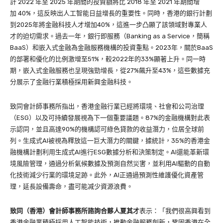
計 2022 年至 2025 年期間的投資額將比 2018 年至 2021 年期間增
加 40%，這反映出人工智能日益增長的重要性。同時，香港的銀行計劃
到2025年將金融科技人才增加40%，這進一步凸顯了該領域對專業人
才的迫切需求。過去一年，銀行即服務（Banking as a Service，簡稱
BaaS）和嵌入式金融為金融服務機構的投資重點。2023年，關於BaaS
的部署和優化的比例激增至51%，較2022年的33%顯著上升。同一時
期，嵌入式金融服務也呈現強勁增長，從27%飆升至43%，這些數據充
分展示了金融行業積極採用新興金融科技。
致同會計師事務所指出，香港金融行業已經將環境、社會和公司治理
（ESG）以及可持續發展視為下一個重要議題。87%的金融機構對此表
示認同，並且高達90%的機構認可綠色貸款的收益潛力，位居全球前
列。生成式AI被視為釋放這一巨大潛力的關鍵，據統計，35%的香港金
融機構計劃利用生成式AI進行ESG數據分析和決策制定。AI還能革新環
境風險管理，通過分析氣候數據及預測自然災害，並利用AI驅動的自動
化技術減少行業的環境足跡。此外，AI正通過預測性維護優化資產管
理，延長設備壽命，盡可能减少資源浪費。
致同（香港）會計師事務所諮詢合夥人夏其才
表示：「我們很高興看到
香港金融業積極採用人工智能技術，推動金融服務創新，鞏固香港在全