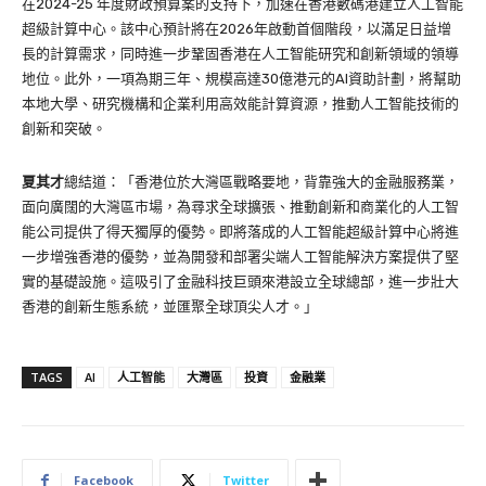
在2024-25 年度財政預算案的支持下，加速在香港數碼港建立人工智能
超級計算中心。該中心預計將在2026年啟動首個階段，以滿足日益增
長的計算需求，同時進一步鞏固香港在人工智能研究和創新領域的領導
地位。此外，一項為期三年、規模高達30億港元的AI資助計劃，將幫助
本地大學、研究機構和企業利用高效能計算資源，推動人工智能技術的
創新和突破。
夏其才
總結道：「香港位於大灣區戰略要地，背靠強大的金融服務業，
面向廣闊的大灣區市場，為尋求全球擴張、推動創新和商業化的人工智
能公司提供了得天獨厚的優勢。即將落成的人工智能超級計算中心將進
一步增強香港的優勢，並為開發和部署尖端人工智能解決方案提供了堅
實的基礎設施。這吸引了金融科技巨頭來港設立全球總部，進一步壯大
香港的創新生態系統，並匯聚全球頂尖人才。」
TAGS
AI
人工智能
大灣區
投資
金融業
Facebook
Twitter