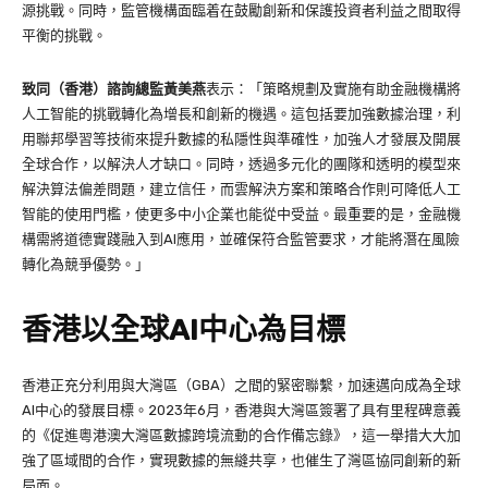
源挑戰。同時，監管機構面臨着在鼓勵創新和保護投資者利益之間取得
平衡的挑戰。
致同（香港）諮詢總監黃美燕
表示：「策略規劃及實施有助金融機構將
人工智能的挑戰轉化為增長和創新的機遇。這包括要加強數據治理，利
用聯邦學習等技術來提升數據的私隱性與準確性，加強人才發展及開展
全球合作，以解決人才缺口。同時，透過多元化的團隊和透明的模型來
解決算法偏差問題，建立信任，而雲解決方案和策略合作則可降低人工
智能的使用門檻，使更多中小企業也能從中受益。最重要的是，金融機
構需將道德實踐融入到AI應用，並確保符合監管要求，才能將潛在風險
轉化為競爭優勢。」
香港以全球AI中心為目標
香港正充分利用與大灣區（GBA）之間的緊密聯繫，加速邁向成為全球
AI中心的發展目標。2023年6月，香港與大灣區簽署了具有里程碑意義
的《促進粵港澳大灣區數據跨境流動的合作備忘錄》，這一舉措大大加
強了區域間的合作，實現數據的無縫共享，也催生了灣區協同創新的新
局面。