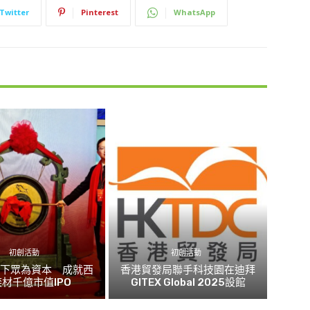
Twitter
Pinterest
WhatsApp
初創活動
初創活動
旗下眾為資本 成就西
香港貿發局聯手科技園在迪拜
材千億市值IPO
GITEX Global 2025設館