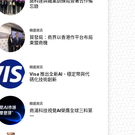
諾科達與職業訓練局簽署合作備
忘錄
精選資訊
貿發局：商界以香港作平台布局
東盟商機
精選資訊
Visa 推出全新AI、穩定幣與代
碼化技術創新
精選資訊
商湯科技視覺AI榮膺全球三料第
一