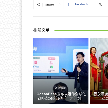
Facebook
Share
相關文章
初創活動
OceanBase宣布以港作全球化
張永漢
戰略支點並啟動「千才計劃」
安奕