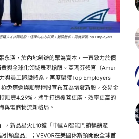
憑藉人才梯隊建設、組織向心力與員工體驗體系，再度榮獲Top Employers
張永漢，於內地創辦的眾為資本，一直致力於價
費與全球化領域表現搶眼。亞瑪芬體育（Amer
與員工體驗體系，再度榮獲Top Employers
」認證；極兔速遞與順豐控股宣布互為增發新股，交易金
持順豐4.29%，攜手打造覆蓋更廣、效率更高的
海與電商物流新格局。
，新品星火L10獲「中國AI智能門鎖暢銷產
端引領產品」；VEVOR在美國休斯頓開設全球首