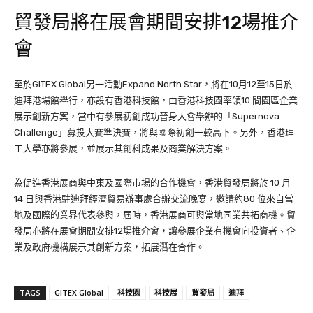
貿發局將在展會期間安排12場推介
會
至於GITEX Global另一活動Expand North Star，將在10月12至15日於
迪拜港場館舉行，亦設有香港科技館，由香港科技園率領10 間園區企業
展示創新方案，當中有參展初創成功晉身大會舉辦的「Supernova
Challenge」募投大賽準決賽，將與國際初創一較高下。另外，香港理
工大學亦將參展，並展示其創科成果及商業解決方案。
為促進香港展商與中東及國際市場的合作機會，香港貿發局將於 10 月
14 日與香港駐迪拜經濟貿易辦事處合辦交流晚宴，邀請約80 位來自當
地及國際的業界代表參與，屆時，香港展商可與當地同業共拓商機。貿
發局亦將在展會期間安排12場推介會，讓參展企業有機會向投資者、企
業及政府機構展示其創新方案，拓展潛在合作。
TAGS
GITEX Global
科技園
科技展
貿發局
迪拜