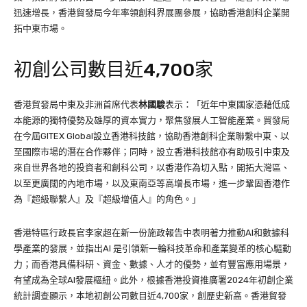
迅速增長，香港貿發局今年率領創科界展團參展，協助香港創科企業開
拓中東市場。
初創公司數目近4,700家
香港貿發局中東及非洲首席代表
林國駿
表示：「近年中東國家憑藉低成
本能源的獨特優勢及雄厚的資本實力，聚焦發展人工智能產業。貿發局
在今屆GITEX Global設立香港科技館，協助香港創科企業聯繫中東、以
至國際市場的潛在合作夥伴；同時，設立香港科技館亦有助吸引中東及
來自世界各地的投資者和創科公司，以香港作為切入點，開拓大灣區、
以至更廣闊的內地市場，以及東南亞等高增長市場，進一步鞏固香港作
為『超級聯繫人』及『超級增值人』的角色。」
香港特區行政長官李家超在新一份施政報告中表明著力推動AI和數據科
學產業的發展，並指出AI 是引領新一輪科技革命和產業變革的核心驅動
力；而香港具備科研、資金、數據、人才的優勢，並有豐富應用場景，
有望成為全球AI發展樞紐。此外，根據香港投資推廣署2024年初創企業
統計調查顯示，本地初創公司數目近4,700家，創歷史新高。香港貿發