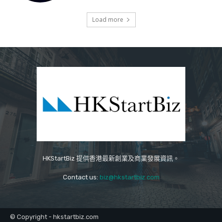
Load more
HKStartBiz 提供香港最新創業及商業發展資訊。
Contact us:
biz@hkstartbiz.com
© Copyright - hkstartbiz.com