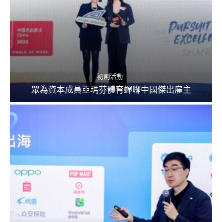
初創活動
眾為資本成員亞瑪芬體育蟬聯中國傑出雇主