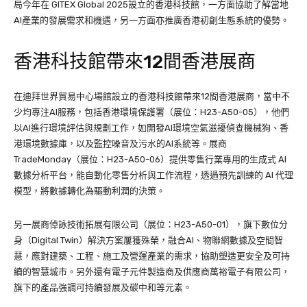
局今年在 GITEX Global 2025設立的香港科技館，一方面協助了解當地
AI產業的發展需求和機遇，另一方面亦推廣香港初創生態系統的優勢。
香港科技館帶來12間香港展商
在迪拜世界貿易中心場館設立的香港科技館帶來12間香港展商，當中不
少均專注AI服務，包括香港環境保護署（展位：H23-A50-05），他們
以AI進行環境評估與規劃工作，如開發AI環境空氣滋擾偵查機械狗、香
港環境數據庫，以及監控噪音及污水的AI系統等。展商
TradeMonday（展位：H23-A50-06）提供零售行業專用的生成式 AI
數據分析平台，能自動化零售分析與工作流程，透過預先訓練的 AI 代理
模型，將數據轉化為驅動利潤的決策。
另一展商倬詠技術拓展有限公司（展位：H23-A50-01），旗下數位分
身（Digital Twin）解決方案屢獲殊榮，融合AI、物聯網數據及空間智
慧，應對建築、工程、施工及營運產業的需求，協助塑造更安全及可持
續的智慧城市。另外還有電子元件製造商及供應商萬裕電子有限公司，
旗下的產品強調可持續發展及碳中和等元素。