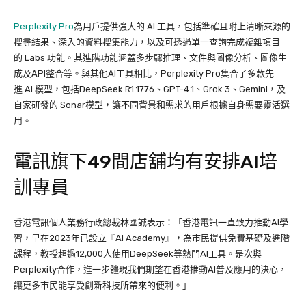
Perplexity Pro
為用戶提供強大的 AI 工具，包括準確且附上清晰來源的
搜尋結果、深入的資料搜集能力，以及可透過單一查詢完成複雜項目
的 Labs 功能。其進階功能涵蓋多步驟推理、文件與圖像分析、圖像生
成及API整合等。與其他AI工具相比，Perplexity Pro集合了多款先
進 AI 模型，包括DeepSeek R1 1776、GPT-4.1、Grok 3、Gemini，及
自家研發的 Sonar模型，讓不同背景和需求的用戶根據自身需要靈活選
用。
電訊旗下49間店舖均有安排AI培
訓專員
香港電訊個人業務行政總裁林國誠表示：「香港電訊一直致力推動AI學
習，早在2023年已設立『AI Academy』，為市民提供免費基礎及進階
課程，教授超過12,000人使用DeepSeek等熱門AI工具。是次與
Perplexity合作，進一步體現我們期望在香港推動AI普及應用的決心，
讓更多市民能享受創新科技所帶來的便利。」