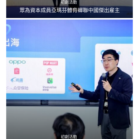
初創活動
眾為資本成員亞瑪芬體育蟬聯中國傑出雇主
初創活動