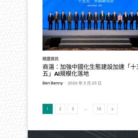
精選資訊
商湯：加強中國化生態建設加速「十
五」AI規模化落地
Ben Benny
-
2026 年 3 月 23 日
...
1
2
3
10