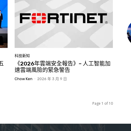
科技新知
五
《2026年雲端安全報告》– 人工智能加
速雲端風險的緊急警告
Chow Ken
-
2026 年 3 月 9 日
Page 1 of 10