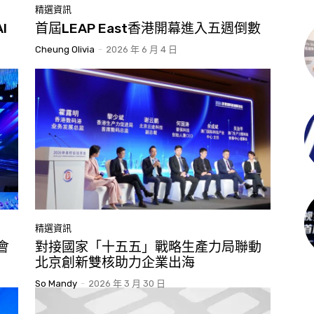
精選資訊
I
首屆LEAP East香港開幕進入五週倒數
Cheung Olivia
-
2026 年 6 月 4 日
精選資訊
會
對接國家「十五五」戰略生產力局聯動
北京創新雙核助力企業出海
So Mandy
-
2026 年 3 月 30 日