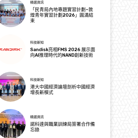
精選資訊
「民青局內地專題實習計劃–敦
煌青年實習計劃2026」圓滿結
束
科技新知
Sandisk亮相FMS 2026 展示面
向AI推理時代的NAND創新技術
科技新知
港大中國經濟論壇剖析中國經濟
增長新模式
精選資訊
諾科達與職業訓練局簽署合作備
忘錄