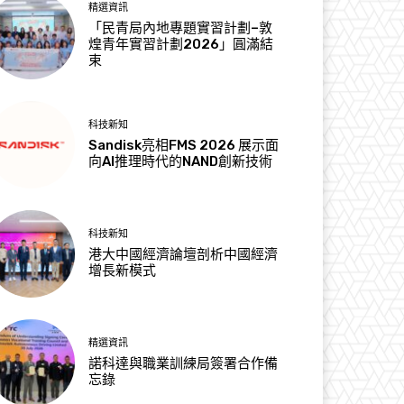
精選資訊
「民青局內地專題實習計劃–敦
煌青年實習計劃2026」圓滿結
束
科技新知
Sandisk亮相FMS 2026 展示面
向AI推理時代的NAND創新技術
科技新知
港大中國經濟論壇剖析中國經濟
增長新模式
精選資訊
諾科達與職業訓練局簽署合作備
忘錄