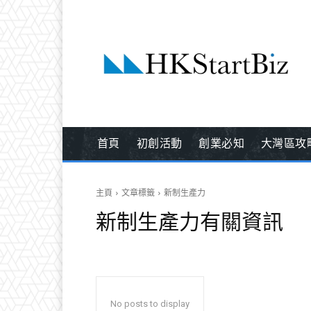
首頁
初創活動
創業必知
大灣區攻
主頁
文章標籤
新制生產力
新制生產力
有關資訊
No posts to display