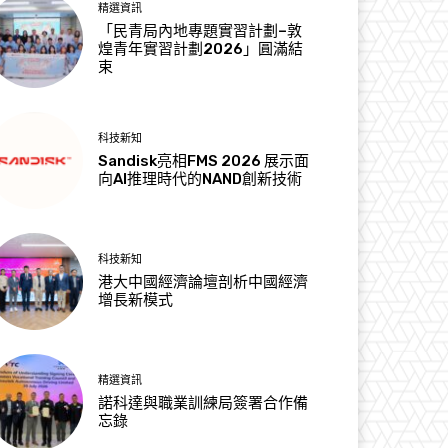
精選資訊
「民青局內地專題實習計劃–敦
煌青年實習計劃2026」圓滿結
束
科技新知
Sandisk亮相FMS 2026 展示面
向AI推理時代的NAND創新技術
科技新知
港大中國經濟論壇剖析中國經濟
增長新模式
精選資訊
諾科達與職業訓練局簽署合作備
忘錄