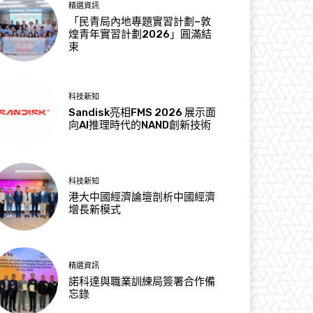
精選資訊
「民青局內地專題實習計劃–敦
煌青年實習計劃2026」圓滿結
束
科技新知
Sandisk亮相FMS 2026 展示面
向AI推理時代的NAND創新技術
科技新知
港大中國經濟論壇剖析中國經濟
增長新模式
精選資訊
諾科達與職業訓練局簽署合作備
忘錄