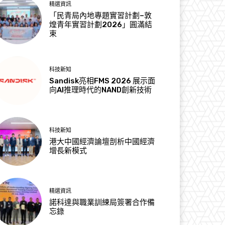
精選資訊
「民青局內地專題實習計劃–敦
煌青年實習計劃2026」圓滿結
束
科技新知
Sandisk亮相FMS 2026 展示面
向AI推理時代的NAND創新技術
科技新知
港大中國經濟論壇剖析中國經濟
增長新模式
精選資訊
諾科達與職業訓練局簽署合作備
忘錄