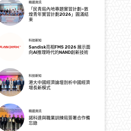
精選資訊
「民青局內地專題實習計劃–敦
煌青年實習計劃2026」圓滿結
束
科技新知
Sandisk亮相FMS 2026 展示面
向AI推理時代的NAND創新技術
科技新知
港大中國經濟論壇剖析中國經濟
增長新模式
精選資訊
諾科達與職業訓練局簽署合作備
忘錄