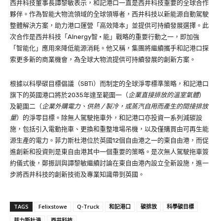
西井科技董事長譚黎敏表示，和記港口一直是西井科技重要的全球合作
夥伴。作為智能大物流領域的全球領導者，西井科技以新能源自動駕駛
整體解決方案，助力港口運營「高效降本」並提供可持續發展選擇。此
次合作是西井科技「AInergy智 · 能」戰略的重要行動之一，即加強
「智能化」應用來降低能源消耗。他又稱，集團將繼續攜手和記港口探
索更多新的商業機會，為全球大物流提供可持續發展的創新方案。
根據以科學碳目標倡議（SBTi）而制定的全球淨零標準策略，和記港口
旗下的英國港口將於2035年達至範圍一（
企業直接排放的溫室氣體
）
及範圍二（
企業外購電力、供熱 / 製冷，或蒸汽自用而產生的間接排放
量
）的淨零目標。除無人駕駛拖車外，和記港口亦投資一系列減碳設
施，包括引入電動拖車、更換和重整堆場吊機，以及僅購買由可再生能
源生產的電力。菲力斯杜港位於英國12個自由港之一的東自由港，而促
進創新和投資則是東自由港其中一個重要的策略。是次無人駕駛拖車簽
約儀式後，鄭振訓與譚黎敏繼續討論在東自由港內設立全新設施，進一
步將西井科技的創新技術及專業知識帶到英國。
TAGS
Felixstowe
Q-Truck
和記港口
碳排放
科學碳目標
菲力斯杜港
西井科技