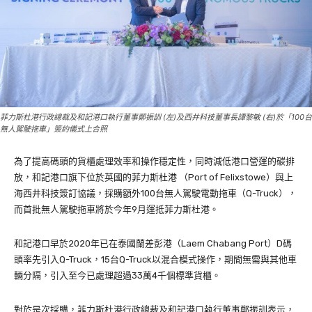
菲力斯杜港行政總裁及和記港口執行董事鄭振訓 (左)及西井科技董事長譚黎敏 (右)於「100台
無人駕駛拖車」簽約儀式上合照
為了提高碼頭的貨櫃處理效率和操作穩定性，同時減低港口營運的碳排
放，和記港口旗下位於英國的菲力斯杜港 （Port of Felixstowe）與上
海西井科技簽訂協議，採購額外100台無人駕駛電動拖車（Q-Truck），
而首批無人駕駛拖車將於今年9月運抵菲力斯杜港。
和記港口早於2020年已在泰國蘭差彭港（Laem Chabang Port）D碼
頭率先引入Q-Truck，15台Q-Truck以混合模式操作，期間無需與其他車
輛分隔，引入至今已處理超過33萬4千個標準貨櫃。
對於是次採購，菲力斯杜港行政總裁及和記港口執行董事鄭振訓表示，