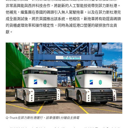
非常高興能與西井科技合作，將創新的人工智能技術帶到菲力斯杜港。
他補充，繼集團在泰國的碼頭引入無人駕駛拖車，以及在菲力斯杜港完
成全面測試後，將於英國推出該系統。他相信，新拖車將有助提高碼頭
的貨櫃處理效率和操作穩定性，同時為減低港口營運的碳排放作出貢
獻。
Q-Truck在菲力斯杜港運行，該車僅需5分鐘自主換電