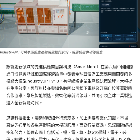
IndustryGPT可精準回答生產線設備運行狀況、設備使用事項等信息
數智創新領域的先進供應商思謀科技（SmartMore）在第六屆中國國際
進口博覽會暨虹橋國際經濟論壇中發表全球首個為工業應用而開發的多
模態大模型IndustryGPT V1.0，有望縮短企業生產線決策流程，大幅提
升生產效率。思謀科技亦與知名跨國公司松下電器及江森自控簽署戰略
合作協議，聚焦智能製造、數智化等前沿領域，共同引領全球工業製造
進入全新智能時代。
思謀科技指出，製造領域細分行業眾多，加上需要專業化知識，市場一
直缺乏通用於各生產環境的大模型應用。面對行業痛點，思謀團隊經過
多年努力，整理市面上包括光、機、電、算、軟5大學科，電子、裝
備、鋼鐵、採礦、電力、石化、建築、紡織等8大行業的知識，以及多