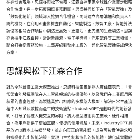
在進博會現場，思謀亦與松下電器、江森自控兩家全球性企業簽定戰略
合作協議，進一步拓展國際業務版圖。思謀將與松下在「智能製造」及
「數智化創新」領域深入挖掘合作機會，同時建立高層溝通和負責人互
訪的機制，在利用AI畫像檢查自動化、智能製造、數智工廠、智能算法
調優等相關合作項目中創造更高效、更靈活、更先進的生產製造。思謀
亦會攜手江森自控，針對新能源、電子半導體、汽車配件等工業領域，
聯合打造從廠務設施、工藝產線到整座工廠的一體化智能製造集成解決
方案。
思謀與松下江森合作
對於全球首個工業大模型推出，思謀科技集團創辦人賈佳亞表示：「非
常榮幸能發揮團隊在人工智能領域的技術優勢，以及我們在工業應用所
積累的豐富經驗，為製造業推出相應的多模態大模型，解決日常生產流
程中因知識及數據而產生的技術痛點。IndustryGPT是劃時代的創新發
明，打破了傳統人機交互的界限，將大模型技術與工業軟、硬件相結
合，為用戶提供了更加直觀、便捷的使用體驗。未來，IndustryGPT 將
基於V1.0版本上持續開發，並走向真正的智能體，成為可按實時需求和
數據變化作出智能決策，實現自主控制和協作的智能體，轉化成實體經