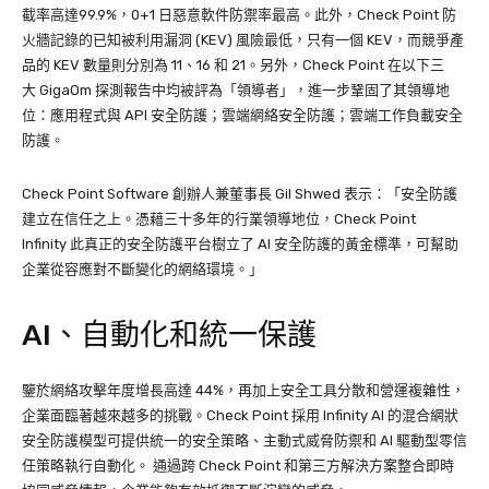
截率高達99.9%，0+1 日惡意軟件防禦率最高。此外，Check Point 防
火牆記錄的已知被利用漏洞 (KEV) 風險最低，只有一個 KEV，而競爭產
品的 KEV 數量則分別為 11、16 和 21。另外，Check Point 在以下三
大 GigaOm 探測報告中均被評為「領導者」，進一步鞏固了其領導地
位：應用程式與 API 安全防護；雲端網絡安全防護；雲端工作負載安全
防護。
Check Point Software 創辦人兼董事長 Gil Shwed 表示：「安全防護
建立在信任之上。憑藉三十多年的行業領導地位，Check Point
Infinity 此真正的安全防護平台樹立了 AI 安全防護的黃金標準，可幫助
企業從容應對不斷變化的網絡環境。」
AI、自動化和統一保護
鑒於網絡攻擊年度增長高達 44%，再加上安全工具分散和營運複雜性，
企業面臨著越來越多的挑戰。Check Point 採用 Infinity AI 的混合網狀
安全防護模型可提供統一的安全策略、主動式威脅防禦和 AI 驅動型零信
任策略執行自動化。 通過跨 Check Point 和第三方解決方案整合即時