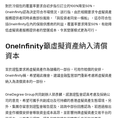
對於冷錢包的覆蓋率要求自初步指引訂立的100%降至50%，
OneInfinity認為決定符合市場情況。該行指，由於相關要求令虛擬資產
服務提供者同時承擔部份風險，「與投資者同坐一條船」，這亦符合包
括OneInfinity在內的保險供應商的利益。覆蓋率要求降至50%，有助降
低虛擬資產服務提供者的營運成本、令其營運模式更為可行。
OneInfinity籲虛擬資產納入清償
資本
至於證監要求將虛擬資產作為儲備的一部份，可用作賠償的安排，
OneInfinity稱，希望藉此機會，建議金融監管部門重新考慮將虛擬資產
納入為清償資本的一部份。
OneDegree Group共同創辦人郭彥麟，感激證監會認真考慮及採納公
司的意見，希望可攜手共創成功及可持續的香港虛擬資產生態環境。另
外，集團亦留意到證監會報告提及，諮詢中部份回應認為，若透過撥出
資金作補償安排會導致資金成本高昂，並影響持牌虛擬資產交易平台的