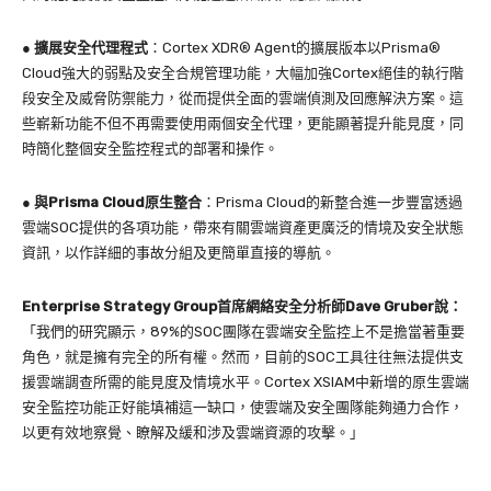
●
擴展安全代理程式
：Cortex XDR® Agent的擴展版本以Prisma®
Cloud強大的弱點及安全合規管理功能，大幅加強Cortex絕佳的執行階
段安全及威脅防禦能力，從而提供全面的雲端偵測及回應解決方案。這
些嶄新功能不但不再需要使用兩個安全代理，更能顯著提升能見度，同
時簡化整個安全監控程式的部署和操作。
●
與Prisma Cloud原生整合
：Prisma Cloud的新整合進一步豐富透過
雲端SOC提供的各項功能，帶來有關雲端資產更廣泛的情境及安全狀態
資訊，以作詳細的事故分組及更簡單直接的導航。
Enterprise Strategy Group首席網絡安全分析師Dave Gruber說：
「我們的研究顯示，89%的SOC團隊在雲端安全監控上不是擔當著重要
角色，就是擁有完全的所有權。然而，目前的SOC工具往往無法提供支
援雲端調查所需的能見度及情境水平。Cortex XSIAM中新增的原生雲端
安全監控功能正好能填補這一缺口，使雲端及安全團隊能夠通力合作，
以更有效地察覺、瞭解及緩和涉及雲端資源的攻擊。」