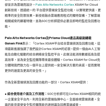
卻並非為雲端而設計。
Palo Alto Networks Cortex
XSIAM for Cloud
創新技術，透過統一的 平台提供雲端安全監控功能，以實現更快速、更
精準的安全防禦效果。新技術融合雲端應用程式的獨特架構，了解雲端
相關威脅的顯著特徵，並為SOC分析師提供必要且即時的監控及回應功
能。
Palo Alto Networks Cortex及Prisma Cloud產品高級副總裁
Gonen Fink
表示：「Cortex XSIAM平台結合雲端偵測及回應功能，這
項最新進展強調了我們設計Cortex XSIAM的初衷—提供一個由AI人工智
能及自動化驅動的綜合網絡安全監控平台。此做法能消除數據孤島及提
高效率，並為安全監控團隊帶來最佳體驗。Cortex XSIAM for Cloud充
分體現我們致力在一個平台上提供統一安全解決方案的承諾，從而實現
更快的速度及更高的安全性。」
作為全新雲端偵測及回應功能的一部分，Cortex XSIAM提供：
●
綜合使用者介面及工作流程：
SOC分析師可在Cortex XSIAM相同的統
一企業安全平台內，利用全新的雲端指揮中心，全面檢視雲端資產。全
面的能見度使安全監控團隊能迅速辨識及回應雲端威脅。