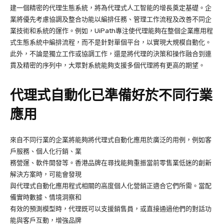
建一個精密的代理生態系統，將為代理式人工智能的增長奠定基礎。企
業將優先考慮協調及整合功能以編排任務、管理工作流程及改善不同企
業技術和系統的運作。例如，UiPath專注使代理能夠在整個企業應用程
式生態系統中編排流程，而不是針對單個平台，以實現大規模自動化。
此外，不論是獨立工作或協調工作，還是將代理的決策和操作融合到連
貫及精密的序列中，大眾對系統能夠支援多個代理將有更高的期望。
代理式自動化已準備好於不同行業
應用
來自不同行業的企業將能夠將代理式自動化應用於廣泛的用例，例如客
戶服務、個人化行銷、業
務營運、軟件開發等。香港品牌在尋找能夠重振當前零售業低迷的創新
解決方案時，可能會發現
與代理式自動化應用程式相關的高度個人化營銷正適合它們所需。當配
備實時數據、情境洞察和
有效的預測模型時，代理既可以支援銷售員，或直接通過他們的對話功
能與客戶互動，增強品牌