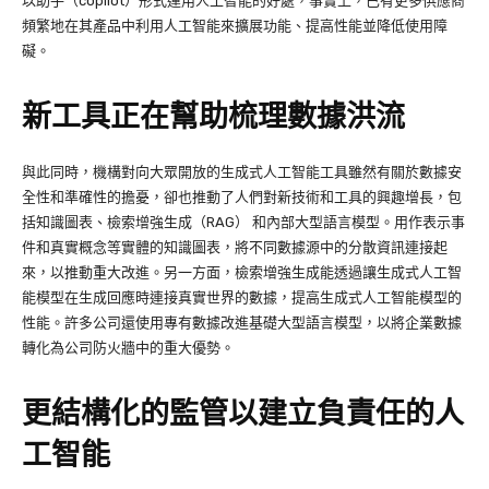
以助手（copilot）形式運用人工智能的好處，事實上，已有更多供應商
頻繁地在其產品中利用人工智能來擴展功能、提高性能並降低使用障
礙。
新工具正在幫助梳理數據洪流
與此同時，機構對向大眾開放的生成式人工智能工具雖然有關於數據安
全性和準確性的擔憂，卻也推動了人們對新技術和工具的興趣增長，包
括知識圖表、檢索增強生成（RAG） 和內部大型語言模型。用作表示事
件和真實概念等實體的知識圖表，將不同數據源中的分散資訊連接起
來，以推動重大改進。另一方面，檢索增強生成能透過讓生成式人工智
能模型在生成回應時連接真實世界的數據，提高生成式人工智能模型的
性能。許多公司還使用專有數據改進基礎大型語言模型，以將企業數據
轉化為公司防火牆中的重大優勢。
更結構化的監管以建立負責任的人
工智能