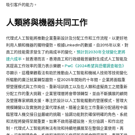
吸引客戶的能力。
人類將與機器共同工作
代理式人工智能將推動企業重新設計及分配工作和工作流程，以更好地
利用人類和機器的獨特優勢。根據LinkedIn的數據，自2015年以來，對
員工的技能需求發生了約兩成半的變化，
預計到2030年全球變化更將
達六成半
。就香港而言，香港員工和行政總裁普遍對生成式人工智能及
其提高工作效率的潛力表示樂觀。
PwC《2024希望與恐懼調查報告》
亦顯示，這種樂觀看法有助於推動由人工智能和機械人技術等技術變化
所驅動的廣泛就業轉型趨勢。從2025年開始的十年間，企業將面臨重
塑營運模式與工作崗位、重新培訓員工以及在人類和虛擬員工之間重新
分配工作的重大挑戰。企業管理層將會帶領轉型，並由不斷擴展的顧問
及營運專家網路支援，專注於設計以人工智能驅動的營運模式、管理大
規模轉變以及實施跨企業代理系統。隨著企業在工作重新分配過程中面
臨管理人機交接日益嚴峻的挑戰，協調功能對於確保明確的角色、系統
和流程將變得至關重要。如果不啟用基礎設施、充分協調、和作出控
制，代理式人工智能將無法有效和持續地擴展至在整個企業使用。再