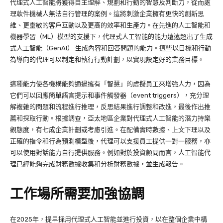
代理式人工智能將獲得自主理解、規劃和行動的智慧及判斷力，從而處
理軟件機械人無法自行管理的案例。這將刺激企業擁有更快的創新思
維、更靈敏的客戶互動以及更高的效率和生產力。在先進的人工智能和
機器學習（ML）模型的支援下，代理式人工智能的能力遠遠超出了生成
式人工智能（GenAI） 生成內容和回答問題的能力。這些以目標和行動
為導向的代理可以制定和執行行動計劃，以實現設定好的業務目標。
這種能力使各機構能夠通過擁有「智慧」的虛擬員工來增強人力，因為
它們可以回應簡單語言提示和事件觸發器（event triggers），充分理
解複雜的問題和流程進行推理，反思結果進行調整和改進，最後作出推
薦和採取行動。根據調查，亞太地區企業對代理式人工智能的潛力持樂
觀態度，有七成企業計劃或考慮引進。在配備實時數據、上文下理以及
正確的指令和行為預測模型後，代理可以支援員工提供一對一服務，亦
可以使用對話能力自行提供服務。例如對於投資顧問而言，人工智能代
理已經能夠完成財務數據收集和分析財務數據，並生成報告。
工作場所需要加強協調
在2025年，提早採用代理式人工智能並進行投資，以在整個企業中構