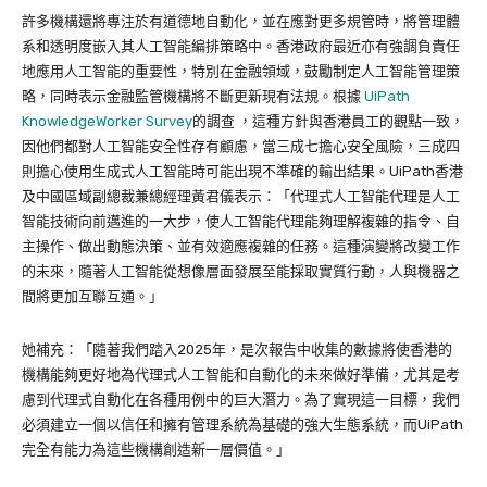
許多機構還將專注於有道德地自動化，並在應對更多規管時，將管理體
系和透明度嵌入其人工智能編排策略中。香港政府最近亦有強調負責任
地應用人工智能的重要性，特別在金融領域，鼓勵制定人工智能管理策
略，同時表示金融監管機構將不斷更新現有法規。根據
UiPath
KnowledgeWorker Survey
的調查 ，這種方針與香港員工的觀點一致，
因他們都對人工智能安全性存有顧慮，當三成七擔心安全風險，三成四
則擔心使用生成式人工智能時可能出現不準確的輸出結果。UiPath香港
及中國區域副總裁兼總經理黃君儀表示：「代理式人工智能代理是人工
智能技術向前邁進的一大步，使人工智能代理能夠理解複雜的指令、自
主操作、做出動態決策、並有效適應複雜的任務。這種演變將改變工作
的未來，隨著人工智能從想像層面發展至能採取實質行動，人與機器之
間將更加互聯互通。」
她補充：「隨著我們踏入2025年，是次報告中收集的數據將使香港的
機構能夠更好地為代理式人工智能和自動化的未來做好準備，尤其是考
慮到代理式自動化在各種用例中的巨大潛力。為了實現這一目標，我們
必須建立一個以信任和擁有管理系統為基礎的強大生態系統，而UiPath
完全有能力為這些機構創造新一層價值。」