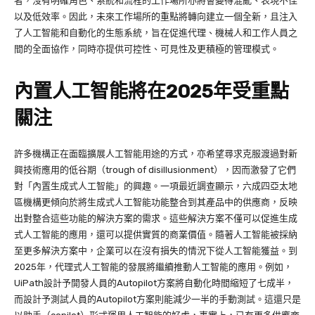
者，沒有明確角色、系統和流程的工作場所亦將會變得混亂、表現不佳
以及低效率。因此，未來工作場所的重點將轉向建立一個全新，且注入
了人工智能和自動化的生態系統，旨在促進代理、機械人和工作人員之
間的全面協作，同時亦提供可控性、可見性及更積極的管理模式。
內置人工智能將在2025年受重點
關注
許多機構正在面臨擴展人工智能用途的方式，亦希望尋求克服渡過對新
興技術應用的低谷期（trough of disillusionment），因而激發了它們
對「內置生成式人工智能」的興趣。一項最近調查顯示，六成四亞太地
區機構更傾向於將生成式人工智能功能整合到其產品中的供應商，反映
出對整合這些功能的解決方案的需求。這些解決方案不僅可以促進生成
式人工智能的應用，還可以提供實質的商業價值。隨著人工智能被採納
至更多解決方案中，企業可以在沒有損失的情況下從人工智能獲益。到
2025年，代理式人工智能的發展將繼續推動人工智能的應用。例如，
UiPath設計予開發人員的Autopilot方案將自動化時間縮短了七成半，
而設計予測試人員的Autopilot方案則能減少一半的手動測試。這還只是