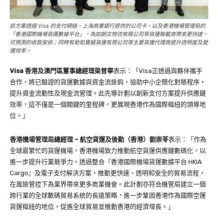
該方案透過 Visa 的支付網絡、上海商業銀行提供的公司卡，以及香港機場管理局的
「香港國際機場貨運數據平台」，為如朗文物流有限公司等貨運聯載商帶來更快速、
可預測的收款安排；同時有助如寶龍貨運有限公司等主要貨運代理商提升透明度及營
運效率。
Visa 香港及澳門區董事總經理梁普寧
表示：「Visa正透過與夥伴攜手
合作，將已驗證的貨運數據與資金流掛鈎，協助中小企簡化對賬程序，
提升資金流動性及現金流管理。此先導計劃以創新支付方案提升供應鏈
效率，這不僅是一個關鍵的里程碑，更展現香港作為國際樞紐的領導地
位。」
香港機場管理局總經理 – 航空貨運及後勤（香港）劉崇苓
表示：「作為
全球最繁忙的貨運機場，香港機場致力推動航空貨運供應鏈數碼化，以
進一步提升行業競爭力。透過整合『香港國際機場貨運數據平台 HKIA
Cargo』及電子支付解決方案，推動更快速、透明和安全的貿易流程，
在風險管控下為業界帶來更多商業機會。此計劃亦符合機管局建立一個
跨行業的全球數碼貿易系統的長遠策略，進一步鞏固香港作為國際空運
貨運樞紐的地位，促進全球貿易並推動香港的經濟增長。」