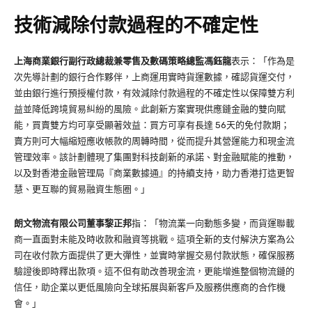
技術減除付款過程的不確定性
上海商業銀行副行政總裁兼零售及數碼策略總監馮鈺龍
表示：「作為是
次先導計劃的銀行合作夥伴，上商運用實時貨運數據，確認貨運交付，
並由銀行進行預授權付款，有效減除付款過程的不確定性以保障雙方利
益並降低跨境貿易糾紛的風險。此創新方案實現供應鏈金融的雙向賦
能，買賣雙方均可享受顯著效益：買方可享有長達 56天的免付款期；
賣方則可大幅縮短應收帳款的周轉時間，從而提升其營運能力和現金流
管理效率。該計劃體現了集團對科技創新的承諾、對金融賦能的推動，
以及對香港金融管理局『商業數據通』的持續支持，助力香港打造更智
慧、更互聯的貿易融資生態圈。」
朗文物流有限公司董事黎正邦
指：「物流業一向動態多變，而貨運聯載
商一直面對未能及時收款和融資等挑戰。這項全新的支付解決方案為公
司在收付款方面提供了更大彈性，並實時掌握交易付款狀態，確保服務
驗證後即時釋出款項。這不但有助改善現金流，更能增進整個物流鏈的
信任，助企業以更低風險向全球拓展與新客戶及服務供應商的合作機
會。」