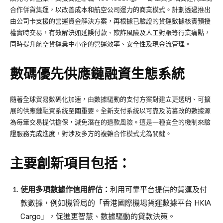
合作併貨集運，以改善成本和航空公司運力的商業模式。計劃透過推出
由公司卡支援的營運資金解決方案，再根據已驗證的貨運數據核實預授
權實時交易，有效解決如延誤付款、欺詐風險及人工對賬等行業痛點，
同時提升航空貨運業中小企的營運效率、安全性及現金流管理。
數碼優先供應鏈融資生態系統
隨著全球貿易數碼化加速，由數據驅動的支付方案對建立更透明、可擴
展的供應鏈融資系統至關重要。全新支付系統以可靠及防篡改的數據源
為每筆交易提供擔保，減免潛在的退款風險。這是一種安全的機制來驗
證服務完成進度，對涉及多方的複雜合作模式尤為關鍵。
主要創新項目包括：
使用多項數據作信用評估：
利用可靠平台提供的貨運及付
款數據，例如機管局的「香港國際機場貨運數據平台 HKIA
Cargo」，促進更智慧、數據驅動的貸款決策。