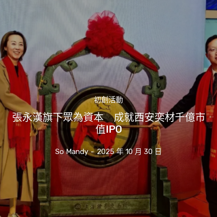
初創活動
張永漢旗下眾為資本 成就西安奕材千億市
值IPO
So Mandy
-
2025 年 10 月 30 日