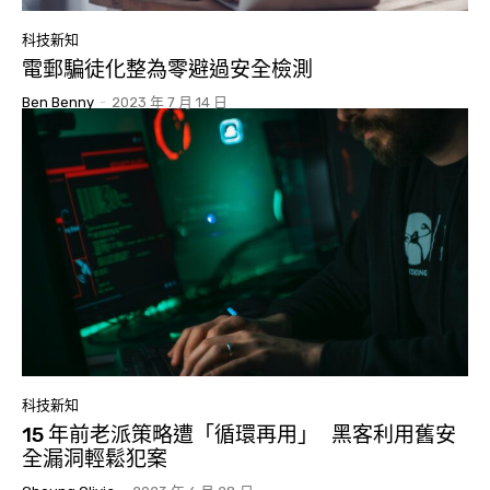
科技新知
電郵騙徒化整為零避過安全檢測
Ben Benny
-
2023 年 7 月 14 日
科技新知
15 年前老派策略遭「循環再用」 黑客利用舊安
全漏洞輕鬆犯案