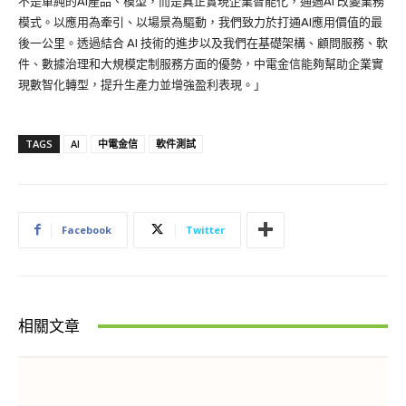
不是單純的AI產品、模型，而是真正實現企業智能化，通過AI 改變業務
模式。以應用為牽引、以場景為驅動，我們致力於打通AI應用價值的最
後一公里。透過結合 AI 技術的進步以及我們在基礎架構、顧問服務、軟
件、數據治理和大規模定制服務方面的優勢，中電金信能夠幫助企業實
現數智化轉型，提升生產力並增強盈利表現。」
TAGS
AI
中電金信
軟件測試
Facebook
Twitter
相關文章