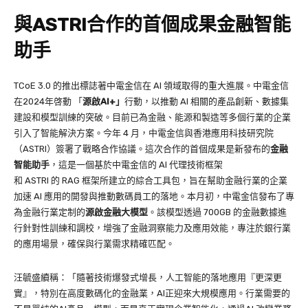
與ASTRI合作的首個成果金融智能
助手
TCoE 3.0 的推出標誌著中電金信在 AI 領域取得的重大進展。中電金信
在2024年啓動 「
源啟
AI+
」
行動，以推動 AI 相關的產品創新、數據集
建設和模型訓練的突破。目前已為金融、能源和製造等多個行業的企業
引入了智能解決方案。今年 4 月，中電金信與香港應用科技研究院
（ASTRI）簽署了戰略合作協議。這次合作的首個成果是新發布的
金融
智能助手
，這是一個基於中電金信的 AI 代理技術框架
和 ASTRI 的 RAG 框架所建立的綜合工具包，旨在幫助金融行業的企業
加速 AI 應用的開發與推動數碼員工的落地。本月初，中電金信發布了專
為金融行業定制的
源啟金融大模型
。該模型透過 700GB 的金融數據進
行針對性訓練和調校，增強了金融洞察能力及應用效能，專注於銀行業
的應用場景，確保與行業需求精確匹配。
汪毓盛續稱：「隨著技術爆發式增長，人工智能的落地應用『更深更
實』，特別在高度數碼化的金融業，AI正迎來大規模應用。行業需要的