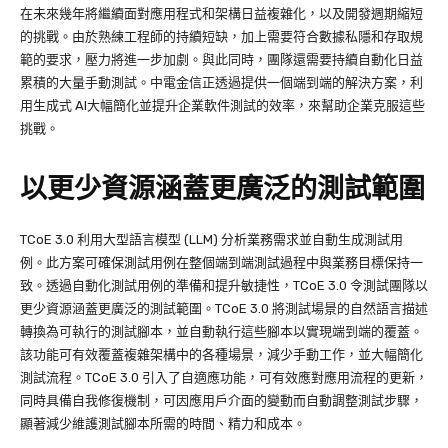
在未來幾年將繼續面對應用程式和架構日益複雜化，以及開發週期縮短
的挑戰。由於熟練工程師的持續短缺，加上需要符合數據私隱和存取規
範的要求，壓力將進一步加劇。與此同時，團隊還需要持續自動化日益
累積的大量手動測試。中電金信正透過提供一個端到端的解決方案，利
用生成式 AI大幅簡化並提升企業軟件測試的效率，來幫助企業克服這些
挑戰。
以更少資源涵蓋更廣泛的測試範圍
TCoE 3.0 利用大型語言模型 (LLM) 分析業務需求並自動生成測試用
例。此方案可確保測試用例在整個端到端測試過程中與業務目標保持一
致。透過自動化測試用例的準備和提升敏捷性，TCoE 3.0 令測試團隊以
更少資源涵蓋更廣泛的測試範圍。TCoE 3.0 將測試場景的自然語言描述
轉換為可執行的測試腳本，並自動執行這些腳本以實現端到端的覆蓋。
該功能可有效覆蓋複雜架構中的各種場景，減少手動工作，並大幅簡化
測試流程。TCoE 3.0 引入了自適應功能，可有效應對應用流程的更新，
同時具備自我修復機制，可因應用戶介面的變動而自動調整測試步驟，
顯著減少維護測試腳本所需的時間、精力和成本。