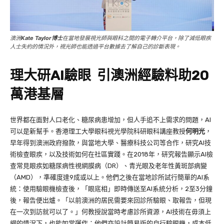
澳洲
Kate Taylor博士
在當地發展視光師與眼科之間的電子轉介平台，除了減低眼疾
人士失約的情況外，視光師也能透過平台數據去了解自己的診斷表現。
理大研AI驗眼
引澳洲經驗料助20
萬港基層
世界都在面對人口老化、糖尿病患增加，但人手追不上需求的問題，AI
可以是新幫手。香港理工大學眼科視光學院科研眼科講座教授
何明光
，
早年得到澳洲政府撥款，與當地大學、醫療科技公司等合作，研究AI技
術檢查眼疾，以及技術如何在社區實踐。在2018年，研究報告顯示AI檢
查常見眼疾如糖尿病性視網膜病（DR）、青光眼及老年性黃斑部病變
（AMD），準確度達9成或以上。他們之後在當地診所試行簡單的AI系
統：使用驗眼機檢查後，「眼底相」即時傳送至AI系統分析，2至3分鐘
後，報告便出爐。「以前澳洲的居民需要來回診所驗眼、取報告，但現
在一次到訪就可以了。」何教授說當時考慮診所資源，AI技術在毋須上
網的情況下，也能如常運作；他們亦設計簡易版的自行驗眼機，成本低