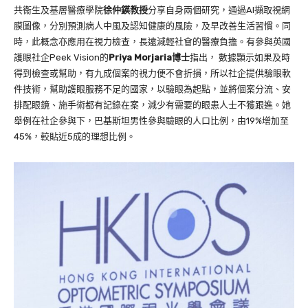
共衞生及基層醫療學院
徐仲鍈教授
分享自身兩個研究，通過AI擷取視網
膜圖像，分別預測病人中風及認知健康的風險，及早改善生活習慣。同
時，此概念亦應用在視力檢查，長遠減輕社會的醫療負擔。有參與英國
護眼社企Peek Vision的
Priya Morjaria博士
指出， 數據顥示如果及時
得到檢查或幫助，有九成個案的視力便不會折損，所以社企提供驗眼軟
件技術，幫助護眼服務不足的國家，以驗眼為起點，並將個案分流、安
排配眼鏡、施手術都有記錄在案，減少有需要的眼患人士不獲跟進。她
舉例在社企參與下，巴基斯坦男性參與驗眼的人口比例，由19%增加至
45%，較貼近5成的理想比例。