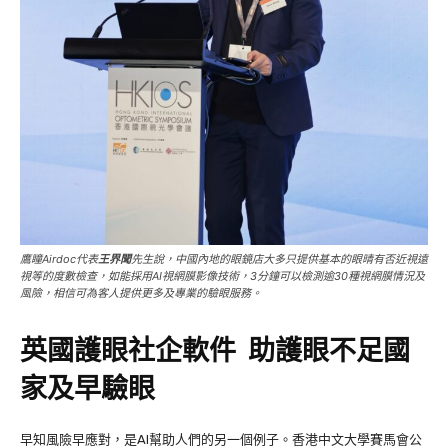
鷹瞳Airdoc代表
王界聞
先生說，中國內地的眼鏡店大多只提供基本的眼晴有否近視遠
視等的度數檢查，如能採用AI視網膜影像技術，3分鐘可以檢測逾30種視網膜情況及
風險，相信可為客人提供更多及專業的驗眼服務。
英國護眼社企軟件
助護眼不足國
家及早驗眼
早知風險早應對，是AI幫助人們的另一個例子。香港中文大學賽馬會公