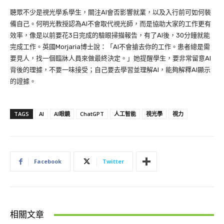
聽眾不少是視光學系學生，關注AI會否影響就業，以及入行前可如何裝
備自己。何明光教授認為AI不會取代視光師，而是協助大家的工作更有
效率，像是以前要花3日完成的驗眼掃描報告，有了AI後，30分鐘就能
完成工作。英國Morjaria博士說：「AI不會搶去你的工作。患者總是需
要見人，找一個臨牀人員來做最終決定。」她提醒學生，要非常留意AI
背後的理據，不要一味接受；自己要去學習並理解AI，能夠解釋AI顯示
的證據。
TAGS
AI
AI眼鏡
ChatGPT
人工智能
視光學
視力
Facebook
Twitter
相關文章