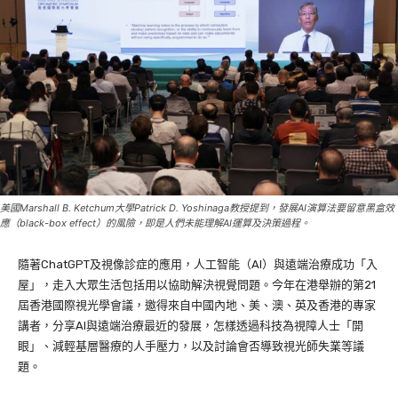
美國Marshall B. Ketchum大學Patrick D. Yoshinaga教授提到，發展AI演算法要留意黑盒效
應（black-box effect）的風險，即是人們未能理解AI運算及決策過程。
隨著ChatGPT及視像診症的應用，人工智能（AI）與遠端治療成功「入
屋」，走入大眾生活包括用以協助解決視覺問題。今年在港舉辦的第21
屆香港國際視光學會議，邀得來自中國內地、美、澳、英及香港的專家
講者，分享AI與遠端治療最近的發展，怎樣透過科技為視障人士「開
眼」、減輕基層醫療的人手壓力，以及討論會否導致視光師失業等議
題。