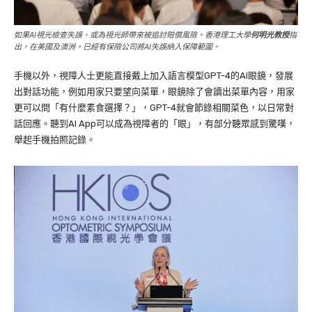
如果AI視光檢查失誤，或為視光師帶來被追討賠償風險。香港理工大學
何明光教授
指
出，在美國及澳洲，已經有保險公司將AI失誤納入保障範圍。
手機以外，視障人士更能直接戴上加入語言模型GPT-4的AI眼鏡，發展
出對話功能，例如用家只要望向菜單，眼鏡除了會讀出菜單內容，用家
更可以問「有什麼素食選擇？」，GPT-4就會節錄相關菜色，以日常對
話回應。聽到AI App可以成為視障者的「眼」，有部分聽眾感到驚嘆，
舉起手機拍照記錄。