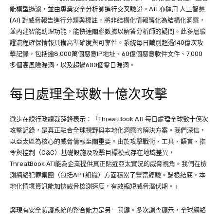
能模型過濾，並由專業安全分析師進行交叉驗證。ATI 亦運用 人工智慧
(AI) 對威脅報告進行分類與標註，將非結構化情報轉化為結構化洞察，
並內建智能助理功能，能快速關聯數據以解答分析師的疑問。此多層驗
證流程確保情報具備高準確度與可靠性。系統每日識別超過140億次攻
擊記錄，包括逾8,000萬個惡意IP地址、60億個惡意軟件文件、7,000
多個高風險漏洞，以及超過600個零日漏洞。
每日處理全球數十億次攻擊
微步在線行政總裁薛鋒表示：「ThreatBook ATI 每日處理全球數十億次
攻擊記錄，是真正融合全球視野與本地化洞察的解決方案。我們深信，
以亞太區為核心的威脅情報至關重要。由於攻擊戰術、工具、語言、指
令與控制（C&C）基礎設施及攻擊目標模式存在地域差異，
ThreatBook ATI能為企業提供真正貼近亞太實況的威脅視角。我們在檢
測網絡犯罪集團（包括APT組織）方面積累了豐富經驗。歸根結底，本
地化情境資訊能加快威脅檢測速度，有效縮短威脅潛伏期。」
與現有安全防護系統的整合能力是另一關鍵。多次調查顯示，全球網絡