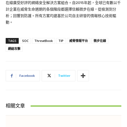
在線廣受好評的網絡安全解決方案組合。自2015年起，全球已有數以千
計企業在威脅生命週期的各個階段都選擇信賴微步在線，從檢測到分
析；回響到防護。所有方案均建基於公司自主研發的情報核心技術驅
動。
TAGS
SOC
ThreatBook
TIP
威脅情報平台
微步在線
網絡攻擊
Facebook
Twitter
相關文章