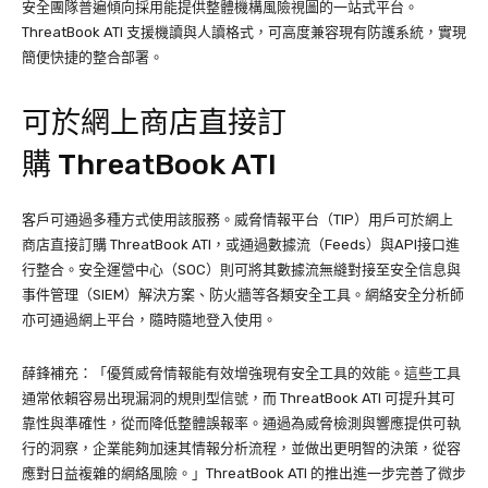
安全團隊普遍傾向採用能提供整體機構風險視圖的一站式平台。
ThreatBook ATI 支援機讀與人讀格式，可高度兼容現有防護系統，實現
簡便快捷的整合部署。
可於網上商店直接訂
購 ThreatBook ATI
客戶可通過多種方式使用該服務。威脅情報平台（TIP）用戶可於網上
商店直接訂購 ThreatBook ATI，或通過數據流（Feeds）與API接口進
行整合。安全運營中心（SOC）則可將其數據流無縫對接至安全信息與
事件管理（SIEM）解決方案、防火牆等各類安全工具。網絡安全分析師
亦可通過網上平台，隨時隨地登入使用。
薛鋒補充：「優質威脅情報能有效增強現有安全工具的效能。這些工具
通常依賴容易出現漏洞的規則型信號，而 ThreatBook ATI 可提升其可
靠性與準確性，從而降低整體誤報率。通過為威脅檢測與響應提供可執
行的洞察，企業能夠加速其情報分析流程，並做出更明智的決策，從容
應對日益複雜的網絡風險。」ThreatBook ATI 的推出進一步完善了微步