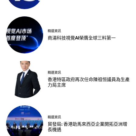
精選資訊
商湯科技視覺AI榮膺全球三料第一
精選資訊
香港特區政府再次任命陳祖恒議員為生產
力局主席
精選資訊
貿發局: 香港助馬來西亞企業開拓亞洲增
長機遇