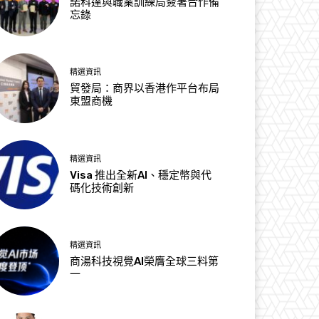
諾科達與職業訓練局簽署合作備
忘錄
精選資訊
貿發局：商界以香港作平台布局
東盟商機
精選資訊
Visa 推出全新AI、穩定幣與代
碼化技術創新
精選資訊
商湯科技視覺AI榮膺全球三料第
一