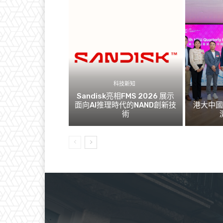
科技新知
Sandisk亮相FMS 2026 展示
面向AI推理時代的NAND創新技
港大中
術