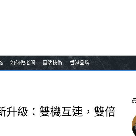
略
如何做老闆
雲端技術
香港品牌
 75 新升級：雙機互連，雙倍