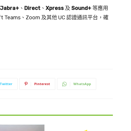
Jabra+
、
Direct
、
Xpress
及
Sound+
等應用
t Teams、Zoom 及其他 UC 認證通訊平台，確
Twitter
Pinterest
WhatsApp